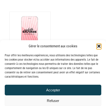
ODUIT
Gérer le consentement aux cookies
USIEURS
RIATIONS.
Pour offrir les meilleures expériences, nous utilisons des technologies telles que
les cookies pour stocker et/ou accéder aux informations des appareils. Le fait de
Batterie externe
S
consentir à ces technologies nous permettra de traiter des données telles que le
TIONS
MANA Violette
comportement de navigation ou les ID uniques sur ce site. Le fait de ne pas
UVENT
consentir ou de retirer son consentement peut avoir un effet négatif sur certaines
Sauvage Vide
caractéristiques et fonctions.
RE
Dressing
OISIES
30,00
€
–
R
Accepter
Plage
65,00
€
TTC
GE
de
Refuser