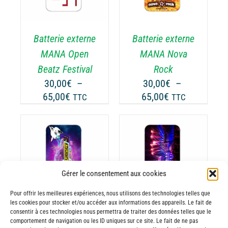
A
USIEURS
PLUSIEURS
RIATIONS.
VARIATIONS.
Batterie externe
Batterie externe
S
LES
TIONS
OPTIONS
MANA Open
MANA Nova
UVENT
PEUVENT
Beatz Festival
Rock
RE
ÊTRE
30,00
€
–
30,00
€
–
OISIES
CHOISIES
Plage
Plage
65,00
€
65,00
€
TTC
TTC
R
SUR
de
de
LA
prix :
prix :
GE
PAGE
30,00€
30,00€
DU
ODUIT
PRODUIT
à
à
CHOIX DES
CE
65,00€
65,00€
OPTIONS
/
ODUIT
PRODUIT
Gérer le consentement aux cookies
DÉTAILS
A
Pour offrir les meilleures expériences, nous utilisons des technologies telles que
USIEURS
PLUSIEURS
les cookies pour stocker et/ou accéder aux informations des appareils. Le fait de
RIATIONS.
VARIATIONS.
consentir à ces technologies nous permettra de traiter des données telles que le
Batterie externe
Batterie externe
S
LES
comportement de navigation ou les ID uniques sur ce site. Le fait de ne pas