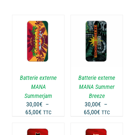
CHOIX DES
CE
OPTIONS
/
ODUIT
PRODUIT
DÉTAILS
A
USIEURS
PLUSIEURS
RIATIONS.
VARIATIONS.
Batterie externe
Batterie externe
S
LES
TIONS
OPTIONS
MANA
MANA Summer
UVENT
PEUVENT
Summerjam
Breeze
RE
ÊTRE
30,00
€
–
30,00
€
–
OISIES
CHOISIES
Plage
Plage
65,00
€
65,00
€
TTC
TTC
R
SUR
de
de
LA
prix :
prix :
GE
PAGE