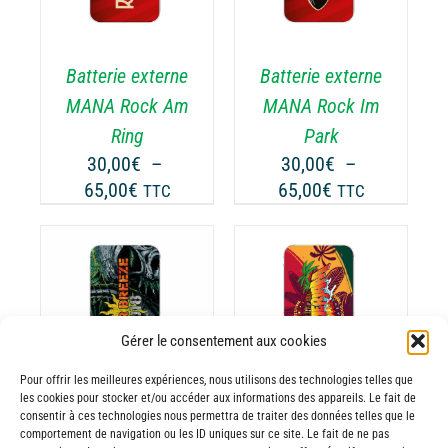
A
USIEURS
PLUSIEURS
RIATIONS.
VARIATIONS.
Batterie externe
Batterie externe
S
LES
TIONS
OPTIONS
MANA Rock Am
MANA Rock Im
UVENT
PEUVENT
Ring
Park
RE
ÊTRE
30,00
€
–
30,00
€
–
OISIES
CHOISIES
Plage
Plage
65,00
€
65,00
€
TTC
TTC
R
SUR
de
de
LA
prix :
prix :
GE
PAGE
30,00€
30,00€
DU
ODUIT
PRODUIT
à
à
CHOIX DES
CE
65,00€
65,00€
OPTIONS
/
ODUIT
PRODUIT
Gérer le consentement aux cookies
DÉTAILS
A
Pour offrir les meilleures expériences, nous utilisons des technologies telles que
USIEURS
PLUSIEURS
les cookies pour stocker et/ou accéder aux informations des appareils. Le fait de
RIATIONS.
VARIATIONS.
consentir à ces technologies nous permettra de traiter des données telles que le
Batterie externe
Batterie externe
S
LES
comportement de navigation ou les ID uniques sur ce site. Le fait de ne pas