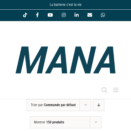
Passer
La batterie c'est la vie
au
Tiktok
Facebook
YouTube
Instagram
LinkedIn
Email
WhatsApp
contenu
Trier par
Commande par défaut
Montrer
150 produits