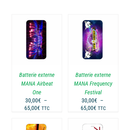
CHOIX DES
CE
OPTIONS
/
ODUIT
PRODUIT
DÉTAILS
A
USIEURS
PLUSIEURS
RIATIONS.
VARIATIONS.
Batterie externe
Batterie externe
S
LES
TIONS
OPTIONS
MANA Airbeat
MANA Frequency
UVENT
PEUVENT
One
Festival
RE
ÊTRE
30,00
€
–
30,00
€
–
OISIES
CHOISIES
Plage
Plage
65,00
€
65,00
€
TTC
TTC
R
SUR
de
de
LA
prix :
prix :
GE
PAGE