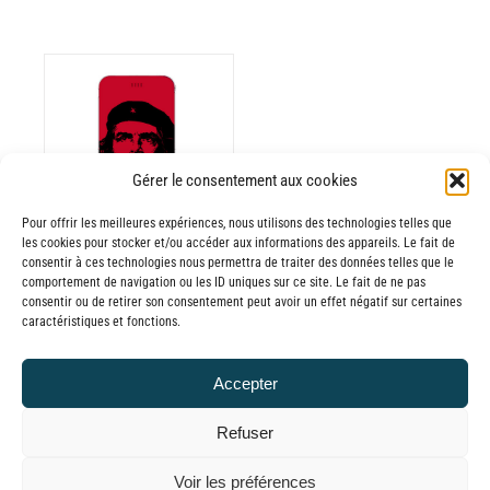
ODUIT
Gérer le consentement aux cookies
Pour offrir les meilleures expériences, nous utilisons des technologies telles que
USIEURS
les cookies pour stocker et/ou accéder aux informations des appareils. Le fait de
RIATIONS.
consentir à ces technologies nous permettra de traiter des données telles que le
Batterie externe
S
comportement de navigation ou les ID uniques sur ce site. Le fait de ne pas
consentir ou de retirer son consentement peut avoir un effet négatif sur certaines
TIONS
MANA Che
caractéristiques et fonctions.
UVENT
Guevara
RE
30,00
€
–
Accepter
OISIES
Plage
65,00
€
TTC
R
de
Refuser
prix :
GE
© GLOBAL CHARGER SINCE 2015
Voir les préférences