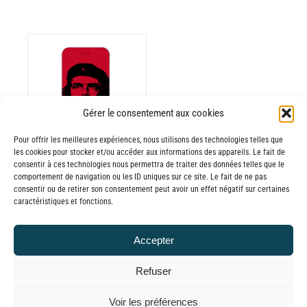
ODUIT
Gérer le consentement aux cookies
Pour offrir les meilleures expériences, nous utilisons des technologies telles que
USIEURS
les cookies pour stocker et/ou accéder aux informations des appareils. Le fait de
RIATIONS.
consentir à ces technologies nous permettra de traiter des données telles que le
Batterie externe
S
comportement de navigation ou les ID uniques sur ce site. Le fait de ne pas
consentir ou de retirer son consentement peut avoir un effet négatif sur certaines
TIONS
MANA Che
caractéristiques et fonctions.
UVENT
Guevara
RE
30,00
€
–
Accepter
OISIES
Plage
65,00
€
TTC
R
de
Refuser
prix :
GE
© GLOBAL CHARGER SINCE 2015
Voir les préférences