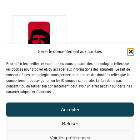
ODUIT
Gérer le consentement aux cookies
Pour offrir les meilleures expériences, nous utilisons des technologies telles que
USIEURS
les cookies pour stocker et/ou accéder aux informations des appareils. Le fait de
RIATIONS.
consentir à ces technologies nous permettra de traiter des données telles que le
Batterie externe
S
comportement de navigation ou les ID uniques sur ce site. Le fait de ne pas
consentir ou de retirer son consentement peut avoir un effet négatif sur certaines
TIONS
MANA Che
caractéristiques et fonctions.
UVENT
Guevara
RE
30,00
€
–
Accepter
OISIES
Plage
65,00
€
TTC
R
de
Refuser
prix :
GE
© GLOBAL CHARGER SINCE 2015
Voir les préférences