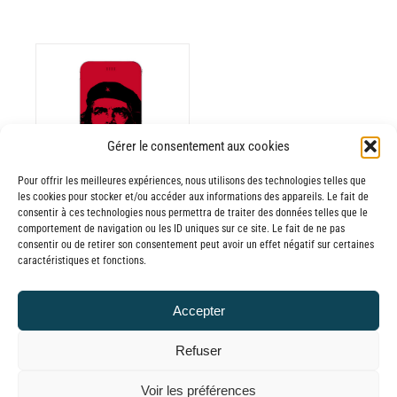
ODUIT
Gérer le consentement aux cookies
Pour offrir les meilleures expériences, nous utilisons des technologies telles que
USIEURS
les cookies pour stocker et/ou accéder aux informations des appareils. Le fait de
RIATIONS.
consentir à ces technologies nous permettra de traiter des données telles que le
Batterie externe
S
comportement de navigation ou les ID uniques sur ce site. Le fait de ne pas
consentir ou de retirer son consentement peut avoir un effet négatif sur certaines
TIONS
MANA Che
caractéristiques et fonctions.
UVENT
Guevara
RE
30,00
€
–
Accepter
OISIES
Plage
65,00
€
TTC
R
de
Refuser
prix :
GE
© GLOBAL CHARGER SINCE 2015
Voir les préférences