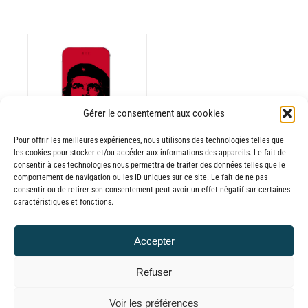
ODUIT
Gérer le consentement aux cookies
Pour offrir les meilleures expériences, nous utilisons des technologies telles que
USIEURS
les cookies pour stocker et/ou accéder aux informations des appareils. Le fait de
RIATIONS.
consentir à ces technologies nous permettra de traiter des données telles que le
Batterie externe
S
comportement de navigation ou les ID uniques sur ce site. Le fait de ne pas
consentir ou de retirer son consentement peut avoir un effet négatif sur certaines
TIONS
MANA Che
caractéristiques et fonctions.
UVENT
Guevara
RE
30,00
€
–
Accepter
OISIES
Plage
65,00
€
TTC
R
de
Refuser
prix :
GE
© GLOBAL CHARGER SINCE 2015
Voir les préférences