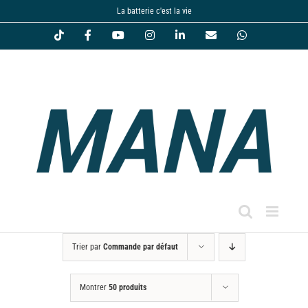
Passer
La batterie c'est la vie
au
Tiktok
Facebook
YouTube
Instagram
LinkedIn
Email
WhatsApp
contenu
Trier par
Commande par défaut
Montrer
50 produits