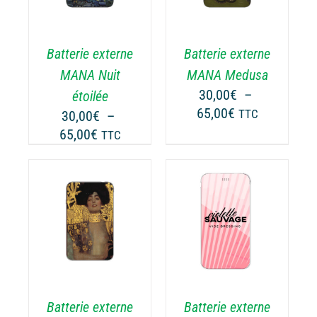
A
USIEURS
PLUSIEURS
RIATIONS.
VARIATIONS.
Batterie externe
Batterie externe
S
LES
TIONS
OPTIONS
MANA Nuit
MANA Medusa
UVENT
PEUVENT
30,00
€
–
étoilée
RE
ÊTRE
Plage
65,00
€
30,00
€
–
TTC
OISIES
CHOISIES
de
Plage
65,00
€
TTC
R
SUR
prix :
de
LA
30,00€
prix :
GE
PAGE
à
30,00€
DU
65,00€
ODUIT
PRODUIT
à
CHOIX DES
CE
65,00€
OPTIONS
/
ODUIT
PRODUIT
DÉTAILS
A
USIEURS
PLUSIEURS
RIATIONS.
VARIATIONS.
Batterie externe
Batterie externe
S
LES