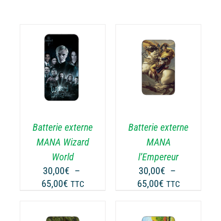
CHOIX DES
CE
OPTIONS
/
ODUIT
PRODUIT
DÉTAILS
A
USIEURS
PLUSIEURS
RIATIONS.
VARIATIONS.
Batterie externe
Batterie externe
S
LES
TIONS
OPTIONS
MANA Wizard
MANA
UVENT
PEUVENT
World
l’Empereur
RE
ÊTRE
30,00
€
–
30,00
€
–
OISIES
CHOISIES
Plage
Plage
65,00
€
65,00
€
TTC
TTC
R
SUR
de
de
LA
prix :
prix :
GE
PAGE