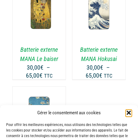
GE
PAGE
à
à
CHOIX DES
DU
CE
65,00€
65,00€
OPTIONS
/
ODUIT
PRODUIT
ODUIT
PRODUIT
DÉTAILS
A
USIEURS
PLUSIEURS
RIATIONS.
VARIATIONS.
Batterie externe
Batterie externe
S
LES
TIONS
OPTIONS
MANA Le baiser
MANA Hokusai
UVENT
PEUVENT
30,00
€
–
30,00
€
–
RE
ÊTRE
Plage
Plage
65,00
€
65,00
€
TTC
TTC
OISIES
CHOISIES
de
de
R
SUR
prix :
prix :
LA
30,00€
30,00€
GE
PAGE
à
à
DU
Gérer le consentement aux cookies
65,00€
65,00€
ODUIT
PRODUIT
ODUIT
Pour offrir les meilleures expériences, nous utilisons des technologies telles que
les cookies pour stocker et/ou accéder aux informations des appareils. Le fait de
USIEURS
consentir à ces technologies nous permettra de traiter des données telles que le