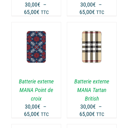
30,00
€
–
30,00
€
–
Plage
Plage
65,00
€
65,00
€
TTC
TTC
de
de
prix :
prix :
30,00€
30,00€
à
à
65,00€
65,00€
DÉTAILS
Batterie externe
Batterie externe
MANA Point de
MANA Tartan
croix
British
30,00
€
–
30,00
€
–
Plage
Plage
65,00
€
65,00
€
TTC
TTC
de
de