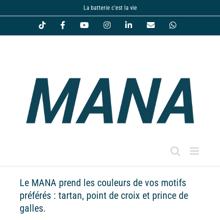
Passer
La batterie c'est la vie
au
Tiktok
Facebook
YouTube
Instagram
LinkedIn
Email
WhatsApp
contenu
Le MANA prend les couleurs de vos motifs
préférés : tartan, point de croix et prince de
galles.