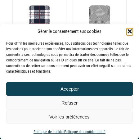
prix :
prix :
30,00€
30,00€
à
à
65,00€
65,00€
DÉTAILS
Gérer le consentement aux cookies
Pour offrir les meilleures expériences, nous utilisons des technologies telles que
les cookies pour stocker et/ou accéder aux informations des appareils. Le fait de
consentir à ces technologies nous permettra de traiter des données telles que le
Batterie externe
Batterie externe
comportement de navigation ou les ID uniques sur ce site. Le fait de ne pas
consentir ou de retirer son consentement peut avoir un effet négatif sur certaines
MANA Tartan
MANA Prince de
caractéristiques et fonctions.
navy
Galles
30,00
€
–
30,00
€
–
Accepter
Plage
Plage
65,00
€
65,00
€
TTC
TTC
de
de
Refuser
prix :
prix :
© GLOBAL CHARGER SINCE 2015
Voir les préférences
30,00€
30,00€
à
à
Tiktok
Facebook
YouTube
Instagram
LinkedIn
Email
WhatsApp
Politique de cookies
Politique de confidentialité
65,00€
65,00€