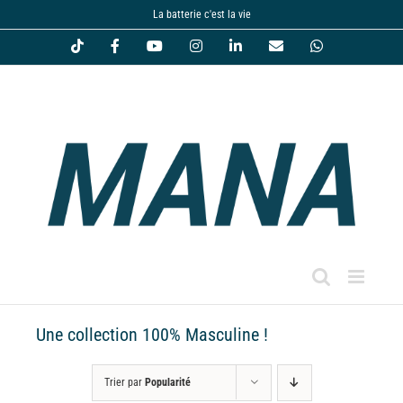
Passer
La batterie c'est la vie
au
Tiktok
Facebook
YouTube
Instagram
LinkedIn
Email
WhatsApp
contenu
Une collection 100% Masculine !
Trier par
Popularité