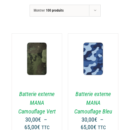
Montrer
100 produits
CHOIX DES
CE
OPTIONS
/
ODUIT
PRODUIT
DÉTAILS
A
USIEURS
PLUSIEURS
RIATIONS.
VARIATIONS.
Batterie externe
Batterie externe
S
LES
TIONS
OPTIONS
MANA
MANA
UVENT
PEUVENT
Camouflage Vert
Camouflage Bleu
RE
ÊTRE
30,00
€
–
30,00
€
–
OISIES
CHOISIES
Plage
Plage
65,00
€
65,00
€
TTC
TTC
R
SUR