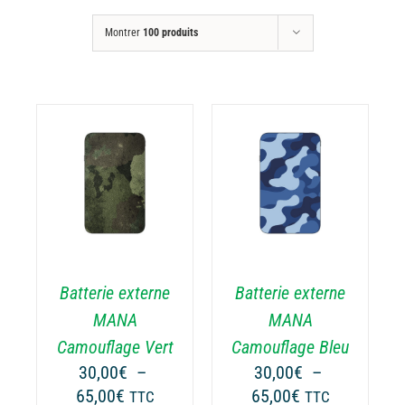
Montrer
100 produits
CHOIX DES
CE
OPTIONS
/
ODUIT
PRODUIT
DÉTAILS
A
USIEURS
PLUSIEURS
RIATIONS.
VARIATIONS.
Batterie externe
Batterie externe
S
LES
TIONS
OPTIONS
MANA
MANA
UVENT
PEUVENT
Camouflage Vert
Camouflage Bleu
RE
ÊTRE
30,00
€
–
30,00
€
–
OISIES
CHOISIES
Plage
Plage
65,00
€
65,00
€
TTC
TTC
R
SUR