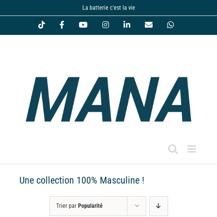
Passer
La batterie c'est la vie
au
Tiktok
Facebook
YouTube
Instagram
LinkedIn
Email
WhatsApp
contenu
Une collection 100% Masculine !
Trier par
Popularité