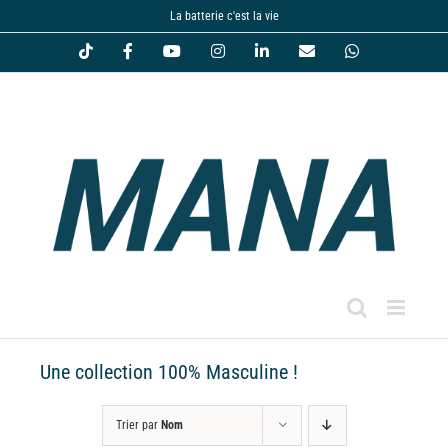
Passer
La batterie c'est la vie
au
Tiktok
Facebook
YouTube
Instagram
LinkedIn
Email
WhatsApp
contenu
Une collection 100% Masculine !
Trier par
Nom