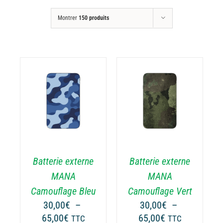
Montrer
150 produits
CHOIX DES
CE
OPTIONS
/
ODUIT
PRODUIT
DÉTAILS
A
USIEURS
PLUSIEURS
RIATIONS.
VARIATIONS.
Batterie externe
Batterie externe
S
LES
TIONS
OPTIONS
MANA
MANA
UVENT
PEUVENT
Camouflage Bleu
Camouflage Vert
RE
ÊTRE
30,00
€
–
30,00
€
–
OISIES
CHOISIES
Plage
Plage
65,00
€
65,00
€
TTC
TTC
R
SUR