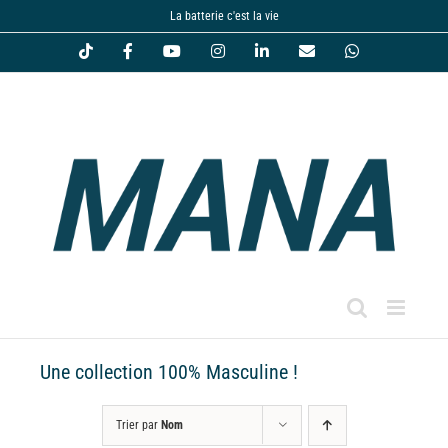
Passer
La batterie c'est la vie
au
Tiktok
Facebook
YouTube
Instagram
LinkedIn
Email
WhatsApp
contenu
Une collection 100% Masculine !
Trier par
Nom