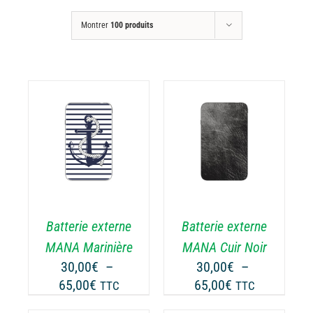
Montrer
100 produits
CHOIX DES
CE
OPTIONS
/
ODUIT
PRODUIT
DÉTAILS
A
USIEURS
PLUSIEURS
RIATIONS.
VARIATIONS.
Batterie externe
Batterie externe
S
LES
TIONS
OPTIONS
MANA Marinière
MANA Cuir Noir
UVENT
PEUVENT
30,00
€
–
30,00
€
–
RE
ÊTRE
Plage
Plage
65,00
€
65,00
€
TTC
TTC
OISIES
CHOISIES
de
de
R
SUR