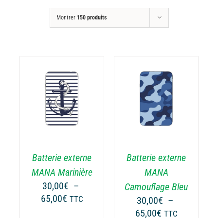
Montrer
150 produits
CHOIX DES
CE
OPTIONS
/
ODUIT
PRODUIT
DÉTAILS
A
USIEURS
PLUSIEURS
RIATIONS.
VARIATIONS.
Batterie externe
Batterie externe
S
LES
TIONS
OPTIONS
MANA Marinière
MANA
UVENT
PEUVENT
30,00
€
–
Camouflage Bleu
RE
ÊTRE
Plage
65,00
€
TTC
30,00
€
–
OISIES
CHOISIES
de
Plage
65,00
€
TTC
R
SUR