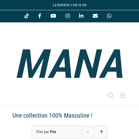
Passer
La batterie c'est la vie
au
Tiktok
Facebook
YouTube
Instagram
LinkedIn
Email
WhatsApp
contenu
Une collection 100% Masculine !
Trier par
Prix