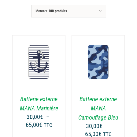
Montrer
100 produits
CHOIX DES
CE
OPTIONS
/
ODUIT
PRODUIT
DÉTAILS
A
USIEURS
PLUSIEURS
RIATIONS.
VARIATIONS.
Batterie externe
Batterie externe
S
LES
TIONS
OPTIONS
MANA Marinière
MANA
UVENT
PEUVENT
30,00
€
–
Camouflage Bleu
RE
ÊTRE
Plage
65,00
€
TTC
30,00
€
–
OISIES
CHOISIES
de
Plage
65,00
€
TTC
R
SUR