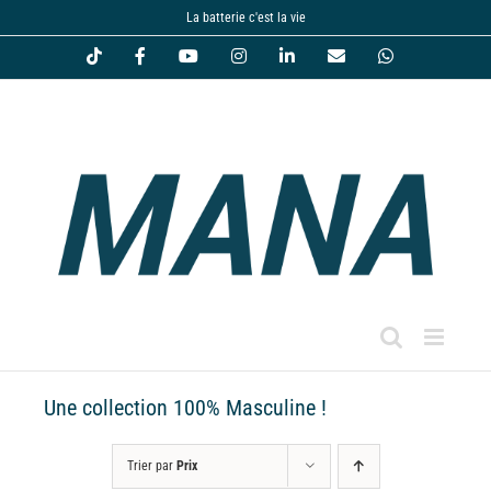
Passer
La batterie c'est la vie
au
Tiktok
Facebook
YouTube
Instagram
LinkedIn
Email
WhatsApp
contenu
Une collection 100% Masculine !
Trier par
Prix