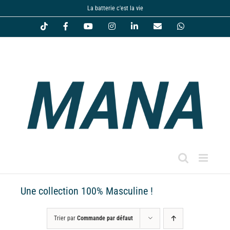
Passer
La batterie c'est la vie
au
Tiktok
Facebook
YouTube
Instagram
LinkedIn
Email
WhatsApp
contenu
Une collection 100% Masculine !
Trier par
Commande par défaut