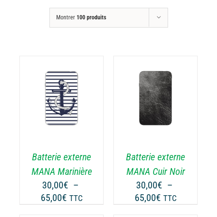
Montrer
100 produits
CHOIX DES
CE
OPTIONS
/
ODUIT
PRODUIT
DÉTAILS
A
USIEURS
PLUSIEURS
RIATIONS.
VARIATIONS.
Batterie externe
Batterie externe
S
LES
TIONS
OPTIONS
MANA Marinière
MANA Cuir Noir
UVENT
PEUVENT
30,00
€
–
30,00
€
–
RE
ÊTRE
Plage
Plage
65,00
€
65,00
€
TTC
TTC
OISIES
CHOISIES
de
de
R
SUR