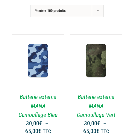
Montrer
100 produits
CHOIX DES
CE
OPTIONS
/
ODUIT
PRODUIT
DÉTAILS
A
USIEURS
PLUSIEURS
RIATIONS.
VARIATIONS.
Batterie externe
Batterie externe
S
LES
TIONS
OPTIONS
MANA
MANA
UVENT
PEUVENT
Camouflage Bleu
Camouflage Vert
RE
ÊTRE
30,00
€
–
30,00
€
–
OISIES
CHOISIES
Plage
Plage
65,00
€
65,00
€
TTC
TTC
R
SUR