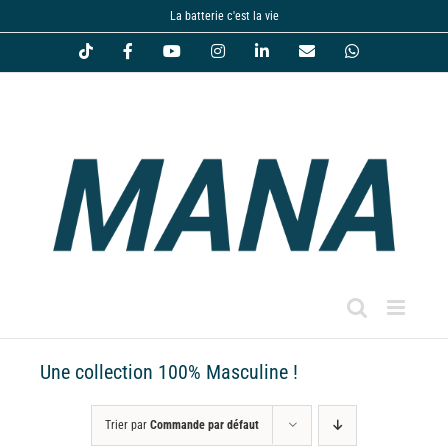
Passer
La batterie c'est la vie
au
Tiktok
Facebook
YouTube
Instagram
LinkedIn
Email
WhatsApp
contenu
Une collection 100% Masculine !
Trier par
Commande par défaut