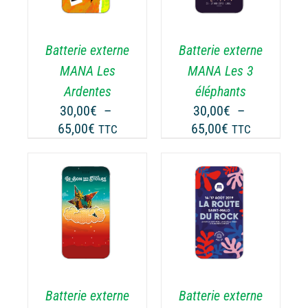
A
USIEURS
PLUSIEURS
RIATIONS.
VARIATIONS.
Batterie externe
Batterie externe
S
LES
TIONS
OPTIONS
MANA Les
MANA Les 3
UVENT
PEUVENT
Ardentes
éléphants
RE
ÊTRE
30,00
€
–
30,00
€
–
OISIES
CHOISIES
Plage
Plage
65,00
€
65,00
€
TTC
TTC
R
SUR
de
de
LA
prix :
prix :
GE
PAGE
30,00€
30,00€
DU
ODUIT
PRODUIT
à
à
CHOIX DES
CE
65,00€
65,00€
OPTIONS
/
ODUIT
PRODUIT
DÉTAILS
A
USIEURS
PLUSIEURS
RIATIONS.
VARIATIONS.
Batterie externe
Batterie externe
S
LES