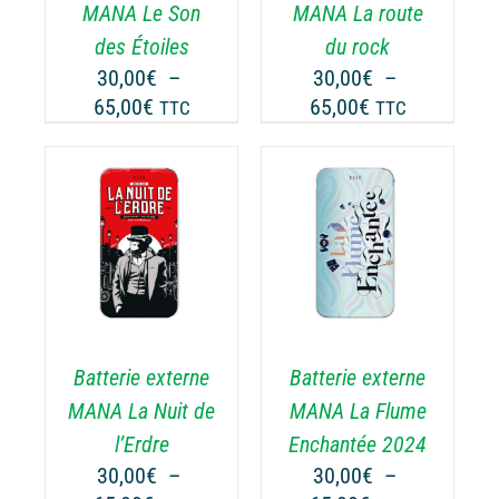
TIONS
OPTIONS
MANA Le Son
MANA La route
UVENT
PEUVENT
des Étoiles
du rock
RE
ÊTRE
30,00
€
–
30,00
€
–
OISIES
CHOISIES
Plage
Plage
65,00
€
65,00
€
TTC
TTC
R
SUR
de
de
LA
prix :
prix :
GE
PAGE
30,00€
30,00€
DU
ODUIT
PRODUIT
à
à
CHOIX DES
CE
65,00€
65,00€
OPTIONS
/
ODUIT
PRODUIT
DÉTAILS
A
USIEURS
PLUSIEURS
RIATIONS.
VARIATIONS.
Batterie externe
Batterie externe
S
LES
TIONS
OPTIONS
MANA La Nuit de
MANA La Flume
UVENT
PEUVENT
l’Erdre
Enchantée 2024
RE
ÊTRE
30,00
€
–
30,00
€
–
OISIES
CHOISIES