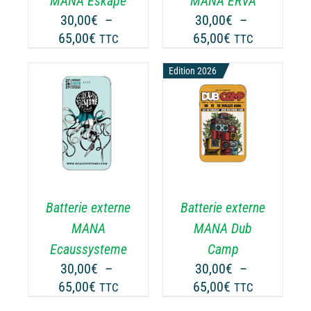
MANA Eskape
MANA ERVA
UVENT
PEUVENT
30,00
€
–
30,00
€
–
RE
ÊTRE
Plage
Plage
65,00
€
65,00
€
TTC
TTC
OISIES
CHOISIES
de
de
R
SUR
prix :
Edition 2026
prix :
LA
30,00€
30,00€
GE
PAGE
à
à
CHOIX DES
DU
CE
65,00€
65,00€
OPTIONS
/
ODUIT
PRODUIT
ODUIT
PRODUIT
DÉTAILS
A
USIEURS
PLUSIEURS
RIATIONS.
VARIATIONS.
Batterie externe
Batterie externe
S
LES
TIONS
OPTIONS
MANA
MANA Dub
UVENT
PEUVENT
Ecaussysteme
Camp
RE
ÊTRE
30,00
€
–
30,00
€
–
OISIES
CHOISIES
Plage
Plage
65,00
€
65,00
€
TTC
TTC
R
SUR
de
de
LA