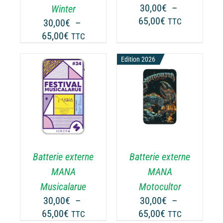
UVENT
PEUVENT
30,00
€
–
Winter
RE
ÊTRE
Plage
65,00
€
30,00
€
–
TTC
OISIES
CHOISIES
de
Plage
65,00
€
TTC
R
SUR
prix :
de
LA
30,00€
prix :
Edition 2026
GE
PAGE
à
30,00€
DU
65,00€
ODUIT
PRODUIT
à
CHOIX DES
CE
65,00€
OPTIONS
/
ODUIT
PRODUIT
DÉTAILS
A
USIEURS
PLUSIEURS
RIATIONS.
VARIATIONS.
Batterie externe
Batterie externe
S
LES
TIONS
OPTIONS
MANA
MANA
UVENT
PEUVENT
Musicalarue
Motocultor
RE
ÊTRE
30,00
€
–
30,00
€
–
OISIES
CHOISIES
Plage
Plage
65,00
€
65,00
€
TTC
TTC
R
SUR