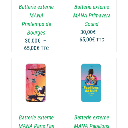
Batterie externe
Batterie externe
S
LES
TIONS
OPTIONS
MANA
MANA Primavera
UVENT
PEUVENT
Printemps de
Sound
RE
ÊTRE
30,00
€
–
Bourges
OISIES
CHOISIES
Plage
65,00
€
30,00
€
–
TTC
R
SUR
de
Plage
65,00
€
LA
TTC
prix :
GE
PAGE
de
30,00€
DU
prix :
ODUIT
PRODUIT
à
30,00€
65,00€
à
CHOIX DES
CE
65,00€
OPTIONS
/
ODUIT
PRODUIT
DÉTAILS
A
USIEURS
PLUSIEURS
RIATIONS.
VARIATIONS.
Batterie externe
Batterie externe
S
LES
TIONS
OPTIONS
MANA Paris Fan
MANA Papillons