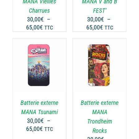
MANA V and B
MANA Vieilles
PEUVENT
UVENT
FEST’
Charrues
ÊTRE
RE
30,00
€
–
30,00
€
–
CHOISIES
OISIES
Plage
Plage
65,00
€
65,00
€
TTC
TTC
SUR
R
de
de
LA
prix :
prix :
PAGE
GE
30,00€
30,00€
DU
PRODUIT
ODUIT
à
à
CHOIX DES
CE
65,00€
65,00€
OPTIONS
/
ODUIT
PRODUIT
DÉTAILS
A
USIEURS
PLUSIEURS
RIATIONS.
VARIATIONS.
Batterie externe
Batterie externe
S
LES
TIONS
OPTIONS
MANA Tsunami
MANA
UVENT
PEUVENT
30,00
€
–
Trondheim
RE
ÊTRE
Plage
65,00
€
TTC
Rocks
OISIES
CHOISIES
de