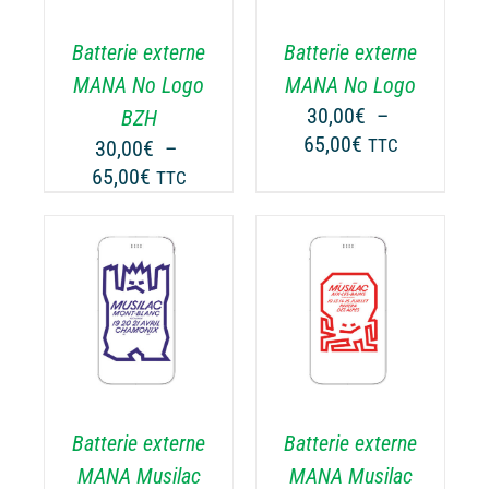
USIEURS
PLUSIEURS
RIATIONS.
VARIATIONS.
Batterie externe
Batterie externe
S
LES
TIONS
OPTIONS
MANA No Logo
MANA No Logo
UVENT
PEUVENT
30,00
€
–
BZH
RE
ÊTRE
Plage
65,00
€
30,00
€
–
TTC
OISIES
CHOISIES
de
Plage
65,00
€
TTC
R
SUR
prix :
de
LA
30,00€
prix :
GE
PAGE
à
30,00€
DU
65,00€
ODUIT
PRODUIT
à
CHOIX DES
CE
65,00€
OPTIONS
/
ODUIT
PRODUIT
DÉTAILS
A
USIEURS
PLUSIEURS
RIATIONS.
VARIATIONS.
Batterie externe
Batterie externe
S
LES
TIONS
OPTIONS
MANA Musilac
MANA Musilac