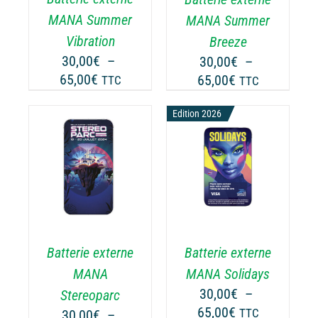
TIONS
OPTIONS
MANA Summer
MANA Summer
UVENT
PEUVENT
Vibration
Breeze
RE
ÊTRE
30,00
€
–
30,00
€
–
OISIES
CHOISIES
Plage
Plage
65,00
€
65,00
€
TTC
TTC
R
SUR
de
de
LA
prix :
Edition 2026
prix :
GE
PAGE
30,00€
30,00€
DU
ODUIT
PRODUIT
à
à
CHOIX DES
CE
65,00€
65,00€
OPTIONS
/
ODUIT
PRODUIT
DÉTAILS
A
USIEURS
PLUSIEURS
RIATIONS.
VARIATIONS.
Batterie externe
Batterie externe
S
LES
TIONS
OPTIONS
MANA
MANA Solidays
UVENT
PEUVENT
30,00
€
–
Stereoparc
RE
ÊTRE
Plage
65,00
€
30,00
€
–
TTC