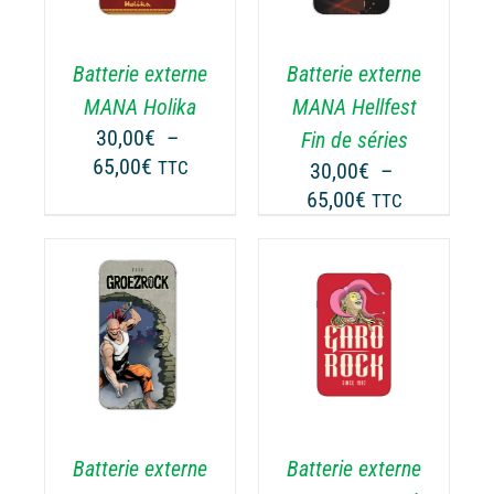
USIEURS
PLUSIEURS
RIATIONS.
VARIATIONS.
Batterie externe
Batterie externe
S
LES
TIONS
OPTIONS
MANA Holika
MANA Hellfest
UVENT
PEUVENT
30,00
€
–
Fin de séries
RE
ÊTRE
Plage
65,00
€
TTC
30,00
€
–
OISIES
CHOISIES
de
Plage
65,00
€
TTC
R
SUR
prix :
de
LA
30,00€
prix :
GE
PAGE
à
30,00€
DU
65,00€
ODUIT
PRODUIT
à
CHOIX DES
CE
65,00€
OPTIONS
/
ODUIT
PRODUIT
DÉTAILS
A
USIEURS
PLUSIEURS
RIATIONS.
VARIATIONS.
Batterie externe
Batterie externe
S
LES