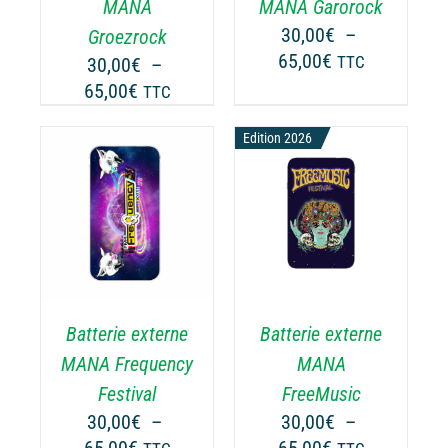
TIONS
OPTIONS
MANA
MANA Garorock
UVENT
PEUVENT
30,00
€
–
Groezrock
RE
ÊTRE
Plage
65,00
€
30,00
€
–
TTC
OISIES
CHOISIES
de
Plage
65,00
€
TTC
R
SUR
prix :
de
LA
30,00€
prix :
Edition 2026
GE
PAGE
à
30,00€
DU
65,00€
ODUIT
PRODUIT
à
CHOIX DES
CE
65,00€
OPTIONS
/
ODUIT
PRODUIT
DÉTAILS
A
USIEURS
PLUSIEURS
RIATIONS.
VARIATIONS.
Batterie externe
Batterie externe
S
LES
TIONS
OPTIONS
MANA Frequency
MANA
UVENT
PEUVENT
Festival
FreeMusic
RE
ÊTRE
30,00
€
–
30,00
€
–
OISIES
CHOISIES
Plage
Plage