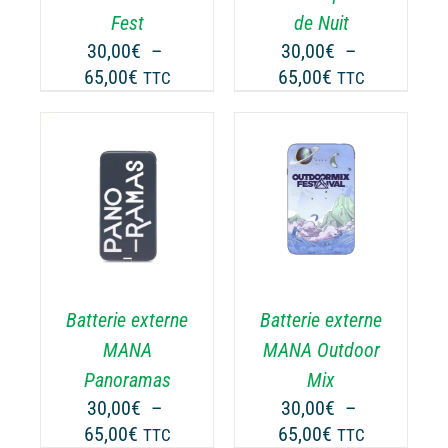
UVENT
PEUVENT
Fest
de Nuit
RE
ÊTRE
30,00
€
–
30,00
€
–
OISIES
CHOISIES
Plage
Plage
65,00
€
65,00
€
TTC
TTC
R
SUR
de
de
LA
prix :
prix :
GE
PAGE
30,00€
30,00€
DU
ODUIT
PRODUIT
à
à
CHOIX DES
CE
65,00€
65,00€
OPTIONS
/
ODUIT
PRODUIT
DÉTAILS
A
USIEURS
PLUSIEURS
RIATIONS.
VARIATIONS.
Batterie externe
Batterie externe
S
LES
TIONS
OPTIONS
MANA
MANA Outdoor
UVENT
PEUVENT
Panoramas
Mix
RE
ÊTRE
30,00
€
–
30,00
€
–
OISIES
CHOISIES
Plage
Plage
65,00
€
65,00
€
TTC
TTC
R
SUR