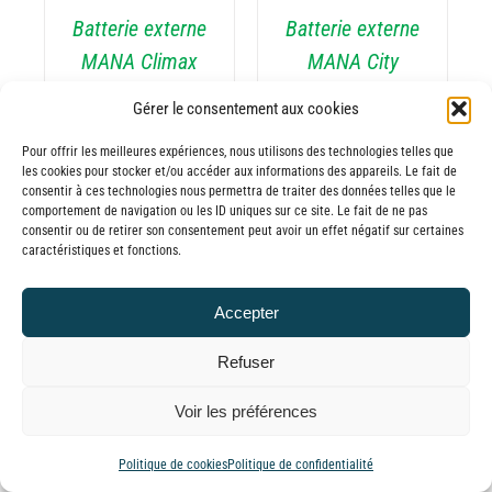
RIATIONS.
VARIATIONS.
Batterie externe
Batterie externe
S
LES
TIONS
OPTIONS
MANA Climax
MANA City
UVENT
PEUVENT
30,00
€
–
Trucks Festival
RE
ÊTRE
Gérer le consentement aux cookies
Plage
65,00
€
TTC
30,00
€
–
OISIES
CHOISIES
de
Plage
65,00
€
Pour offrir les meilleures expériences, nous utilisons des technologies telles que
TTC
R
SUR
les cookies pour stocker et/ou accéder aux informations des appareils. Le fait de
prix :
de
LA
consentir à ces technologies nous permettra de traiter des données telles que le
30,00€
prix :
GE
PAGE
comportement de navigation ou les ID uniques sur ce site. Le fait de ne pas
à
consentir ou de retirer son consentement peut avoir un effet négatif sur certaines
30,00€
DU
caractéristiques et fonctions.
65,00€
ODUIT
PRODUIT
à
CHOIX DES
CE
65,00€
OPTIONS
/
Accepter
ODUIT
PRODUIT
DÉTAILS
A
Refuser
USIEURS
PLUSIEURS
RIATIONS.
VARIATIONS.
Voir les préférences
Batterie externe
Batterie externe
S
LES
TIONS
OPTIONS
MANA Chien à
MANA Check In
Politique de cookies
Politique de confidentialité
UVENT
PEUVENT
plumes
Party