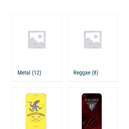
Metal
(12)
Reggae
(8)
CHOIX DES
CE
OPTIONS
/
ODUIT
PRODUIT
DÉTAILS
A