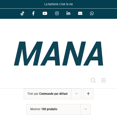
Passer
La batterie c'est la vie
au
Tiktok
Facebook
YouTube
Instagram
LinkedIn
Email
WhatsApp
contenu
Trier par
Commande par défaut
Montrer
100 produits