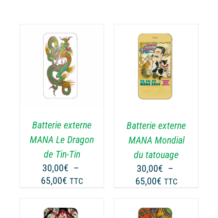
CHOIX DES
CE
OPTIONS
/
ODUIT
PRODUIT
DÉTAILS
A
USIEURS
PLUSIEURS
RIATIONS.
VARIATIONS.
Batterie externe
Batterie externe
S
LES
TIONS
OPTIONS
MANA Le Dragon
MANA Mondial
UVENT
PEUVENT
de Tin-Tin
du tatouage
RE
ÊTRE
30,00
€
–
30,00
€
–
OISIES
CHOISIES
Plage
Plage
65,00
€
65,00
€
TTC
TTC
R
SUR
de
de
LA
prix :
prix :
GE
PAGE