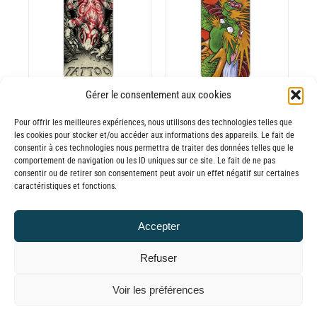
30,00€
30,00€
DU
ODUIT
PRODUIT
à
à
CHOIX DES
CE
65,00€
65,00€
OPTIONS
/
ODUIT
PRODUIT
DÉTAILS
A
USIEURS
PLUSIEURS
Gérer le consentement aux cookies
RIATIONS.
VARIATIONS.
Batterie externe
Batterie externe
S
LES
Pour offrir les meilleures expériences, nous utilisons des technologies telles que
TIONS
OPTIONS
les cookies pour stocker et/ou accéder aux informations des appareils. Le fait de
MANA
MANA Tattoo
consentir à ces technologies nous permettra de traiter des données telles que le
UVENT
PEUVENT
Montpellier
Planetarium
comportement de navigation ou les ID uniques sur ce site. Le fait de ne pas
RE
ÊTRE
consentir ou de retirer son consentement peut avoir un effet négatif sur certaines
30,00
€
–
Tattoo
OISIES
CHOISIES
caractéristiques et fonctions.
Plage
65,00
€
TTC
Convention
R
SUR
de
LA
30,00
€
–
Accepter
prix :
GE
PAGE
Plage
65,00
€
TTC
30,00€
DU
de
Refuser
ODUIT
PRODUIT
à
prix :
© GLOBAL CHARGER SINCE 2015
65,00€
Voir les préférences
30,00€
à