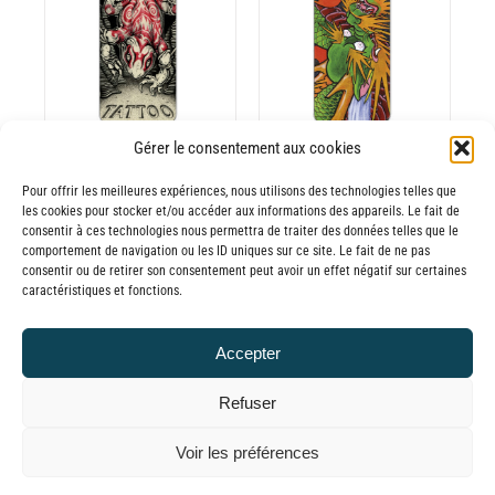
30,00€
30,00€
DU
ODUIT
PRODUIT
à
à
CHOIX DES
CE
65,00€
65,00€
OPTIONS
/
ODUIT
PRODUIT
DÉTAILS
A
USIEURS
PLUSIEURS
Gérer le consentement aux cookies
RIATIONS.
VARIATIONS.
Batterie externe
Batterie externe
S
LES
Pour offrir les meilleures expériences, nous utilisons des technologies telles que
TIONS
OPTIONS
les cookies pour stocker et/ou accéder aux informations des appareils. Le fait de
MANA
MANA Tattoo
consentir à ces technologies nous permettra de traiter des données telles que le
UVENT
PEUVENT
Montpellier
Planetarium
comportement de navigation ou les ID uniques sur ce site. Le fait de ne pas
RE
ÊTRE
consentir ou de retirer son consentement peut avoir un effet négatif sur certaines
30,00
€
–
Tattoo
OISIES
CHOISIES
caractéristiques et fonctions.
Plage
65,00
€
TTC
Convention
R
SUR
de
LA
30,00
€
–
Accepter
prix :
GE
PAGE
Plage
65,00
€
TTC
30,00€
DU
de
Refuser
ODUIT
PRODUIT
à
prix :
© GLOBAL CHARGER SINCE 2015
65,00€
Voir les préférences
30,00€
à