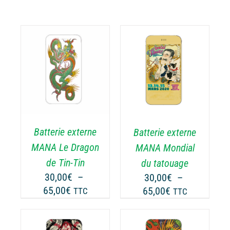
CHOIX DES
CE
OPTIONS
/
ODUIT
PRODUIT
DÉTAILS
A
USIEURS
PLUSIEURS
RIATIONS.
VARIATIONS.
Batterie externe
Batterie externe
S
LES
TIONS
OPTIONS
MANA Le Dragon
MANA Mondial
UVENT
PEUVENT
de Tin-Tin
du tatouage
RE
ÊTRE
30,00
€
–
30,00
€
–
OISIES
CHOISIES
Plage
Plage
65,00
€
65,00
€
TTC
TTC
R
SUR
de
de
LA
prix :
prix :
GE
PAGE