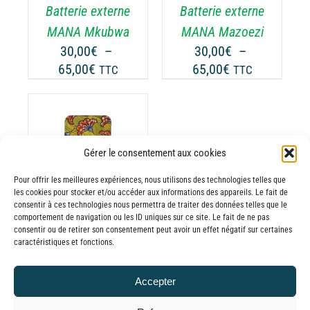
Batterie externe
Batterie externe
S
LES
TIONS
OPTIONS
MANA Mkubwa
MANA Mazoezi
UVENT
PEUVENT
30,00
€
–
30,00
€
–
RE
ÊTRE
Plage
Plage
65,00
€
65,00
€
TTC
TTC
OISIES
CHOISIES
de
de
R
SUR
prix :
prix :
LA
30,00€
30,00€
GE
PAGE
à
à
DU
Gérer le consentement aux cookies
65,00€
65,00€
ODUIT
PRODUIT
ODUIT
Pour offrir les meilleures expériences, nous utilisons des technologies telles que
les cookies pour stocker et/ou accéder aux informations des appareils. Le fait de
USIEURS
consentir à ces technologies nous permettra de traiter des données telles que le
comportement de navigation ou les ID uniques sur ce site. Le fait de ne pas
RIATIONS.
consentir ou de retirer son consentement peut avoir un effet négatif sur certaines
Batterie externe
S
caractéristiques et fonctions.
TIONS
MANA Werevu
UVENT
30,00
€
–
Accepter
RE
Plage
65,00
€
TTC
OISIES