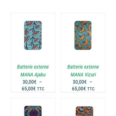
CHOIX DES
CE
OPTIONS
/
ODUIT
PRODUIT
DÉTAILS
A
USIEURS
PLUSIEURS
RIATIONS.
VARIATIONS.
Batterie externe
Batterie externe
S
LES
TIONS
OPTIONS
MANA Ajabu
MANA Vizuri
UVENT
PEUVENT
30,00
€
–
30,00
€
–
RE
ÊTRE
Plage
Plage
65,00
€
65,00
€
TTC
TTC
OISIES
CHOISIES
de
de
R
SUR
prix :
prix :
LA
30,00€
30,00€
GE
PAGE
à
à
CHOIX DES