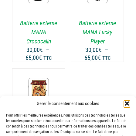
A
USIEURS
PLUSIEURS
RIATIONS.
VARIATIONS.
Batterie externe
Batterie externe
S
LES
TIONS
OPTIONS
MANA
MANA Lucky
UVENT
PEUVENT
Crococalin
Player
RE
ÊTRE
30,00
€
–
30,00
€
–
OISIES
CHOISIES
Plage
Plage
65,00
€
65,00
€
TTC
TTC
R
SUR
de
de
LA
prix :
prix :
GE
PAGE
30,00€
30,00€
DU
ODUIT
PRODUIT
à
à
65,00€
65,00€
ODUIT
Gérer le consentement aux cookies
Pour offrir les meilleures expériences, nous utilisons des technologies telles que
USIEURS
les cookies pour stocker et/ou accéder aux informations des appareils. Le fait de
RIATIONS.
consentir à ces technologies nous permettra de traiter des données telles que le
Batterie externe
S
comportement de navigation ou les ID uniques sur ce site. Le fait de ne pas