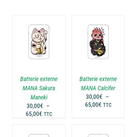
CHOIX DES
CE
OPTIONS
/
ODUIT
PRODUIT
DÉTAILS
A
USIEURS
PLUSIEURS
RIATIONS.
VARIATIONS.
Batterie externe
Batterie externe
S
LES
TIONS
OPTIONS
MANA Sakura
MANA Calcifer
UVENT
PEUVENT
30,00
€
–
Maneki
RE
ÊTRE
Plage
65,00
€
30,00
€
–
TTC
OISIES
CHOISIES
de
Plage
65,00
€
TTC
R
SUR
prix :
de
LA
30,00€
prix :
GE
PAGE
à