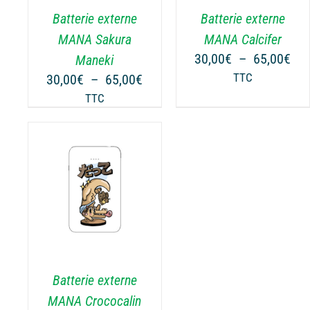
.
VARIATIONS.
VARIATIONS.
Batterie externe
Batterie externe
LES
LES
OPTIONS
OPTIONS
MANA Sakura
MANA Calcifer
PEUVENT
PEUVENT
Pla
30,00
€
–
65,00
€
Maneki
ÊTRE
ÊTRE
de
Plage
30,00
€
–
65,00
€
TTC
CHOISIES
CHOISIES
prix
de
TTC
SUR
SUR
30,
prix :
LA
LA
à
30,00€
PAGE
PAGE
65,
à
DU
DU
65,00€
PRODUIT
PRODUIT
NS
.
Batterie externe
MANA Crococalin