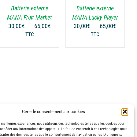
VARIATIONS.
Batterie externe
Batterie externe
LES
OPTIONS
MANA Fruit Market
MANA Lucky Player
PEUVENT
Plage
Plage
30,00
€
–
65,00
€
30,00
€
–
65,00
€
ÊTRE
de
de
TTC
TTC
CHOISIES
prix :
prix :
SUR
30,00€
30,00€
LA
à
à
€
PAGE
65,00€
65,00€
DU
€
PRODUIT
Gérer le consentement aux cookies
s meilleures expériences, nous utilisons des technologies telles que les cookies pour
 accéder aux informations des appareils. Le fait de consentir à ces technologies nous
traiter des données telles que le comportement de navigation ou les ID uniques sur