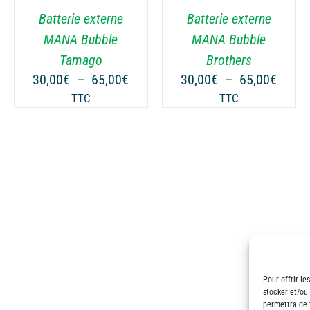
VARIATIONS.
VARIATIONS.
Batterie externe
Batterie externe
LES
LES
OPTIONS
OPTIONS
MANA Bubble
MANA Bubble
PEUVENT
PEUVENT
ge
Tamago
Brothers
ÊTRE
ÊTRE
Plage
Plage
30,00
€
–
65,00
€
30,00
€
–
65,00
€
CHOISIES
CHOISIES
 :
de
de
TTC
TTC
SUR
SUR
00€
prix :
prix :
LA
LA
30,00€
30,00
PAGE
PAGE
00€
à
à
DU
DU
65,00€
65,00
PRODUIT
PRODUIT
Pour offrir le
stocker et/ou
permettra de 