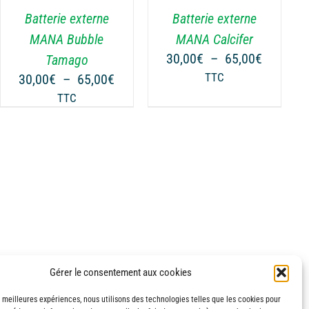
VARIATIONS.
Batterie externe
Batterie externe
LES
OPTIONS
MANA Bubble
MANA Calcifer
PEUVENT
Plage
30,00
€
–
65,00
€
Tamago
ÊTRE
de
Plage
30,00
€
–
65,00
€
TTC
CHOISIES
prix :
de
TTC
SUR
30,00€
prix :
LA
à
€
30,00€
PAGE
65,00€
à
DU
€
65,00€
PRODUIT
Gérer le consentement aux cookies
s meilleures expériences, nous utilisons des technologies telles que les cookies pour