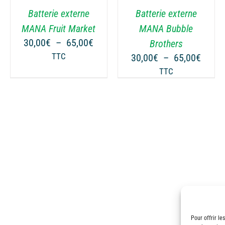
VARIATIONS.
VARIATIONS.
Batterie externe
Batterie externe
LES
LES
OPTIONS
OPTIONS
MANA Fruit Market
MANA Bubble
PEUVENT
PEUVENT
ge
Plage
30,00
€
–
65,00
€
Brothers
ÊTRE
ÊTRE
de
Plage
TTC
30,00
€
–
65,00
€
CHOISIES
CHOISIES
 :
prix :
de
TTC
SUR
SUR
00€
30,00€
prix :
LA
LA
à
30,00
PAGE
PAGE
00€
65,00€
à
DU
DU
65,00
PRODUIT
PRODUIT
Pour offrir le