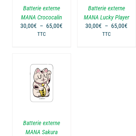
.
VARIATIONS.
VARIATIONS.
Batterie externe
Batterie externe
LES
LES
OPTIONS
OPTIONS
MANA Crococalin
MANA Lucky Player
PEUVENT
PEUVENT
Plage
Pla
30,00
€
–
65,00
€
30,00
€
–
65,00
€
ÊTRE
ÊTRE
de
de
TTC
TTC
CHOISIES
CHOISIES
prix :
prix
SUR
SUR
30,00€
30,
LA
LA
à
à
PAGE
PAGE
65,00€
65,
DU
DU
PRODUIT
PRODUIT
NS
.
Batterie externe
MANA Sakura