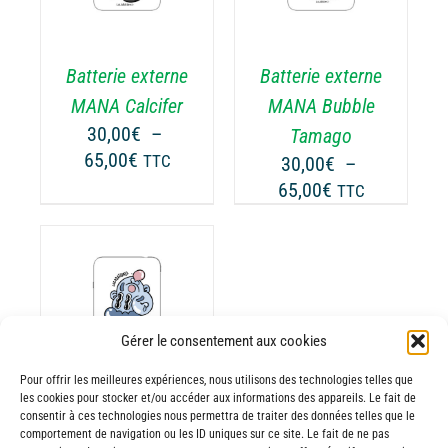
A
USIEURS
PLUSIEURS
RIATIONS.
VARIATIONS.
Batterie externe
Batterie externe
S
LES
TIONS
OPTIONS
MANA Calcifer
MANA Bubble
UVENT
PEUVENT
30,00
€
–
Tamago
RE
ÊTRE
Plage
65,00
€
TTC
30,00
€
–
OISIES
CHOISIES
de
Plage
65,00
€
TTC
R
SUR
prix :
de
LA
30,00€
prix :
GE
PAGE
à
30,00€
DU
65,00€
ODUIT
PRODUIT
à
65,00€
ODUIT
Gérer le consentement aux cookies
Pour offrir les meilleures expériences, nous utilisons des technologies telles que
USIEURS
les cookies pour stocker et/ou accéder aux informations des appareils. Le fait de
RIATIONS.
consentir à ces technologies nous permettra de traiter des données telles que le
Batterie externe
S
comportement de navigation ou les ID uniques sur ce site. Le fait de ne pas