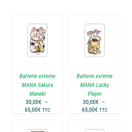
CHOIX DES
CE
OPTIONS
/
ODUIT
PRODUIT
DÉTAILS
A
USIEURS
PLUSIEURS
RIATIONS.
VARIATIONS.
Batterie externe
Batterie externe
S
LES
TIONS
OPTIONS
MANA Sakura
MANA Lucky
UVENT
PEUVENT
Maneki
Player
RE
ÊTRE
30,00
€
–
30,00
€
–
OISIES
CHOISIES
Plage
Plage
65,00
€
65,00
€
TTC
TTC
R
SUR
de
de
LA
prix :
prix :
GE
PAGE