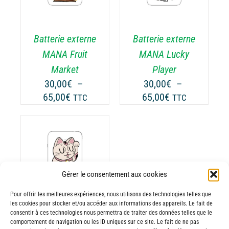
A
USIEURS
PLUSIEURS
RIATIONS.
VARIATIONS.
Batterie externe
Batterie externe
S
LES
TIONS
OPTIONS
MANA Fruit
MANA Lucky
UVENT
PEUVENT
Market
Player
RE
ÊTRE
30,00
€
–
30,00
€
–
OISIES
CHOISIES
Plage
Plage
65,00
€
65,00
€
TTC
TTC
R
SUR
de
de
LA
prix :
prix :
GE
PAGE
30,00€
30,00€
DU
ODUIT
PRODUIT
à
à
65,00€
65,00€
ODUIT
Gérer le consentement aux cookies
Pour offrir les meilleures expériences, nous utilisons des technologies telles que
USIEURS
les cookies pour stocker et/ou accéder aux informations des appareils. Le fait de
RIATIONS.
consentir à ces technologies nous permettra de traiter des données telles que le
Batterie externe
S
comportement de navigation ou les ID uniques sur ce site. Le fait de ne pas