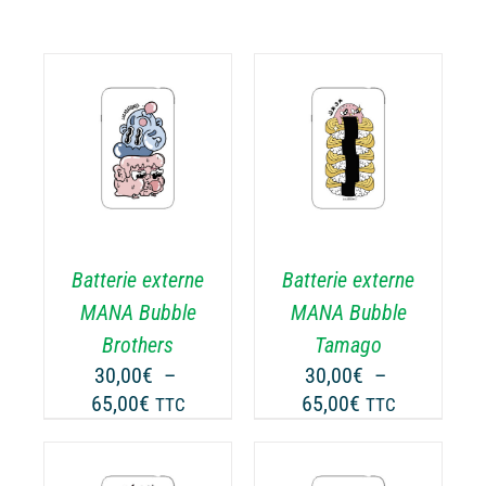
CHOIX DES
CE
OPTIONS
/
ODUIT
PRODUIT
DÉTAILS
A
USIEURS
PLUSIEURS
RIATIONS.
VARIATIONS.
Batterie externe
Batterie externe
S
LES
TIONS
OPTIONS
MANA Bubble
MANA Bubble
UVENT
PEUVENT
Brothers
Tamago
RE
ÊTRE
30,00
€
–
30,00
€
–
OISIES
CHOISIES
Plage
Plage
65,00
€
65,00
€
TTC
TTC
R
SUR
de
de
LA
prix :
prix :
GE
PAGE