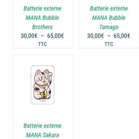
.
VARIATIONS.
VARIATIONS.
Batterie externe
Batterie externe
LES
LES
OPTIONS
OPTIONS
MANA Bubble
MANA Bubble
PEUVENT
PEUVENT
Brothers
Tamago
ÊTRE
ÊTRE
Plage
Pla
30,00
€
–
65,00
€
30,00
€
–
65,00
€
CHOISIES
CHOISIES
de
de
TTC
TTC
SUR
SUR
prix :
prix
LA
LA
30,00€
30,
PAGE
PAGE
à
à
DU
DU
65,00€
65,
PRODUIT
PRODUIT
NS
.
Batterie externe
MANA Sakura