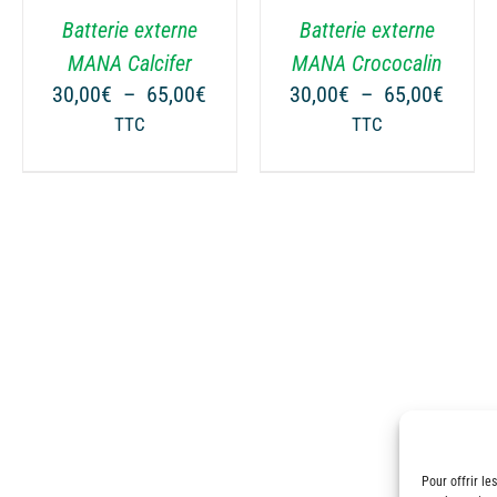
VARIATIONS.
VARIATIONS.
Batterie externe
Batterie externe
LES
LES
OPTIONS
OPTIONS
MANA Calcifer
MANA Crococalin
PEUVENT
PEUVENT
Plage
Plage
30,00
€
–
65,00
€
30,00
€
–
65,00
€
ÊTRE
ÊTRE
de
de
ge
TTC
TTC
CHOISIES
CHOISIES
prix :
prix :
SUR
SUR
30,00€
30,00
 :
LA
LA
à
à
00€
PAGE
PAGE
65,00€
65,00
DU
DU
00€
PRODUIT
PRODUIT
Pour offrir le