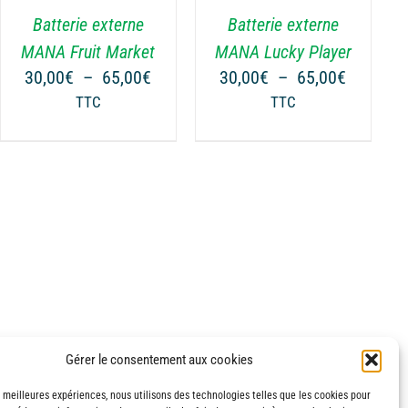
VARIATIONS.
Batterie externe
Batterie externe
LES
OPTIONS
MANA Fruit Market
MANA Lucky Player
PEUVENT
Plage
Plage
30,00
€
–
65,00
€
30,00
€
–
65,00
€
ÊTRE
de
de
TTC
TTC
CHOISIES
prix :
prix :
SUR
€
30,00€
30,00€
LA
à
à
PAGE
€
65,00€
65,00€
DU
PRODUIT
Gérer le consentement aux cookies
s meilleures expériences, nous utilisons des technologies telles que les cookies pour