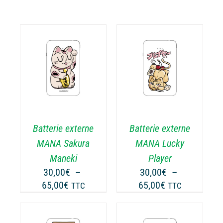
CHOIX DES
CE
OPTIONS
/
ODUIT
PRODUIT
DÉTAILS
A
USIEURS
PLUSIEURS
RIATIONS.
VARIATIONS.
Batterie externe
Batterie externe
S
LES
TIONS
OPTIONS
MANA Sakura
MANA Lucky
UVENT
PEUVENT
Maneki
Player
RE
ÊTRE
30,00
€
–
30,00
€
–
OISIES
CHOISIES
Plage
Plage
65,00
€
65,00
€
TTC
TTC
R
SUR
de
de
LA
prix :
prix :
GE
PAGE