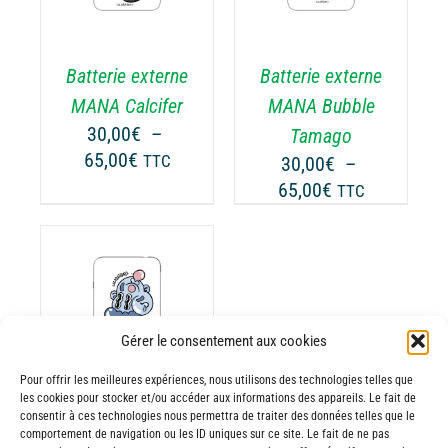
A
USIEURS
PLUSIEURS
RIATIONS.
VARIATIONS.
Batterie externe
Batterie externe
S
LES
TIONS
OPTIONS
MANA Calcifer
MANA Bubble
UVENT
PEUVENT
30,00
€
–
Tamago
RE
ÊTRE
Plage
65,00
€
TTC
30,00
€
–
OISIES
CHOISIES
de
Plage
65,00
€
TTC
R
SUR
prix :
de
LA
30,00€
prix :
GE
PAGE
à
30,00€
DU
65,00€
ODUIT
PRODUIT
à
65,00€
ODUIT
Gérer le consentement aux cookies
Pour offrir les meilleures expériences, nous utilisons des technologies telles que
USIEURS
les cookies pour stocker et/ou accéder aux informations des appareils. Le fait de
RIATIONS.
consentir à ces technologies nous permettra de traiter des données telles que le
Batterie externe
S
comportement de navigation ou les ID uniques sur ce site. Le fait de ne pas