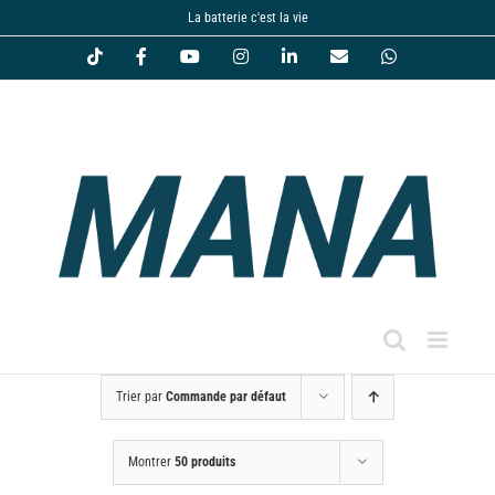
Passer
La batterie c'est la vie
au
Tiktok
Facebook
YouTube
Instagram
LinkedIn
Email
WhatsApp
contenu
Trier par
Commande par défaut
Montrer
50 produits