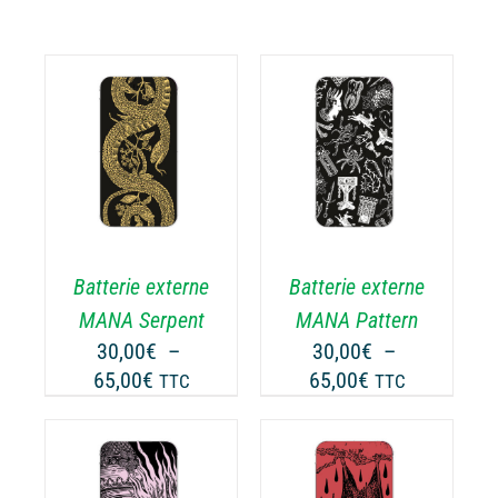
CHOIX DES
CE
OPTIONS
/
ODUIT
PRODUIT
DÉTAILS
A
USIEURS
PLUSIEURS
RIATIONS.
VARIATIONS.
Batterie externe
Batterie externe
S
LES
TIONS
OPTIONS
MANA Serpent
MANA Pattern
UVENT
PEUVENT
30,00
€
–
30,00
€
–
RE
ÊTRE
Plage
Plage
65,00
€
65,00
€
TTC
TTC
OISIES
CHOISIES
de
de
R
SUR
prix :
prix :
LA
30,00€
30,00€
GE
PAGE
à
à
CHOIX DES