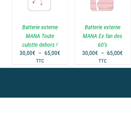
PRODUIT
PRODUIT
A
A
PLUSIEURS
PLUSIEURS
.
VARIATIONS.
VARIATIONS.
Batterie externe
Batterie externe
LES
LES
OPTIONS
OPTIONS
MANA Toute
MANA Ex fan des
PEUVENT
PEUVENT
culotte dehors !
60’s
ÊTRE
ÊTRE
Plage
Pla
30,00
€
–
65,00
€
30,00
€
–
65,00
€
CHOISIES
CHOISIES
de
de
TTC
TTC
SUR
SUR
prix :
prix
LA
LA
30,00€
30,
PAGE
PAGE
à
à
DU
DU
65,00€
65,
PRODUIT
PRODUIT