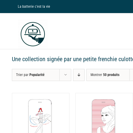
Passer
La batterie c'est la vie
au
contenu
Une collection signée par une petite frenchie culott
Trier par
Popularité
Montrer
50 produits
NS
CHOIX DES OPTIONS
CHOIX DES OPTIONS
CE
CE
/
DÉTAILS
/
DÉTAILS