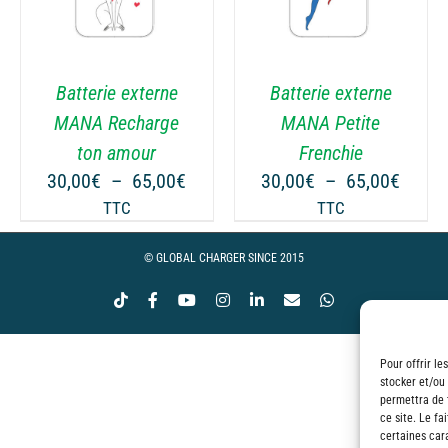
PRODUIT
PRODUIT
A
A
PLUSIEURS
PLUSIEURS
VARIATIONS.
VARIATIONS.
Batterie externe
Batterie externe
LES
LES
OPTIONS
OPTIONS
MANA Recharge
MANA Petite
PEUVENT
PEUVENT
ton amour
Frenchie
ÊTRE
ÊTRE
ge
Plage
Plage
30,00
€
–
65,00
€
30,00
€
–
65,00
€
CHOISIES
CHOISIES
de
de
TTC
TTC
SUR
SUR
 :
prix :
prix :
LA
LA
00€
30,00€
30,00
© GLOBAL CHARGER SINCE 2015
PAGE
PAGE
à
à
DU
DU
Tiktok
Facebook
YouTube
Instagram
LinkedIn
Email
WhatsApp
00€
65,00€
65,00
PRODUIT
PRODUIT
Pour offrir le
stocker et/ou
permettra de 
ce site. Le fa
certaines cara