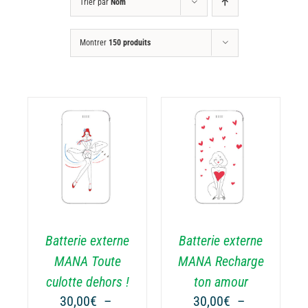
Trier par
Nom
Montrer
150 produits
CHOIX DES
CE
OPTIONS
/
ODUIT
PRODUIT
DÉTAILS
A
USIEURS
PLUSIEURS
RIATIONS.
VARIATIONS.
Batterie externe
Batterie externe
S
LES
TIONS
OPTIONS
MANA Toute
MANA Recharge
UVENT
PEUVENT
culotte dehors !
ton amour
RE
ÊTRE
30,00
€
–
30,00
€
–
OISIES
CHOISIES