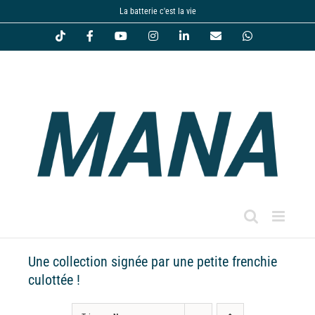
Passer
La batterie c'est la vie
au
Tiktok
Facebook
YouTube
Instagram
LinkedIn
Email
WhatsApp
contenu
Une collection signée par une petite frenchie
culottée !