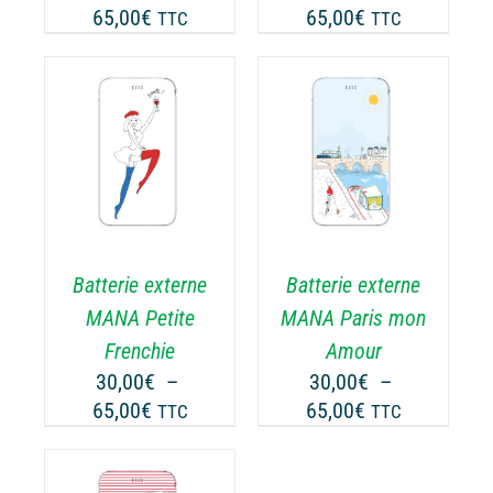
Plage
Plage
65,00
€
65,00
€
TTC
TTC
R
SUR
de
de
LA
prix :
prix :
GE
PAGE
30,00€
30,00€
DU
ODUIT
PRODUIT
à
à
CHOIX DES
CE
65,00€
65,00€
OPTIONS
/
ODUIT
PRODUIT
DÉTAILS
A
USIEURS
PLUSIEURS
RIATIONS.
VARIATIONS.
Batterie externe
Batterie externe
S
LES
TIONS
OPTIONS
MANA Petite
MANA Paris mon
UVENT
PEUVENT
Frenchie
Amour
RE
ÊTRE
30,00
€
–
30,00
€
–
OISIES
CHOISIES
Plage
Plage
65,00
€
65,00
€
TTC
TTC
R
SUR
de
de
LA
prix :
prix :
GE
PAGE