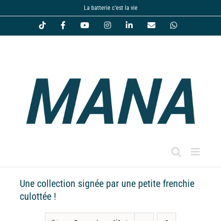
Passer
La batterie c'est la vie
au
Tiktok
Facebook
YouTube
Instagram
LinkedIn
Email
WhatsApp
contenu
Une collection signée par une petite frenchie
culottée !