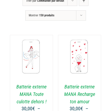
Trier par
Commande par défaut
Montrer
150 produits
CHOIX DES
CE
OPTIONS
/
ODUIT
PRODUIT
DÉTAILS
A
USIEURS
PLUSIEURS
RIATIONS.
VARIATIONS.
Batterie externe
Batterie externe
S
LES
TIONS
OPTIONS
MANA Toute
MANA Recharge
UVENT
PEUVENT
culotte dehors !
ton amour
RE
ÊTRE
30,00
€
–
30,00
€
–
OISIES
CHOISIES