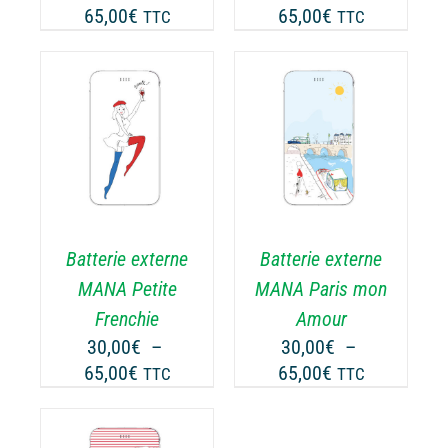
Plage
Plage
65,00
€
65,00
€
TTC
TTC
R
SUR
de
de
LA
prix :
prix :
GE
PAGE
30,00€
30,00€
DU
ODUIT
PRODUIT
à
à
CHOIX DES
CE
65,00€
65,00€
OPTIONS
/
ODUIT
PRODUIT
DÉTAILS
A
USIEURS
PLUSIEURS
RIATIONS.
VARIATIONS.
Batterie externe
Batterie externe
S
LES
TIONS
OPTIONS
MANA Petite
MANA Paris mon
UVENT
PEUVENT
Frenchie
Amour
RE
ÊTRE
30,00
€
–
30,00
€
–
OISIES
CHOISIES
Plage
Plage
65,00
€
65,00
€
TTC
TTC
R
SUR
de
de
LA
prix :
prix :
GE
PAGE