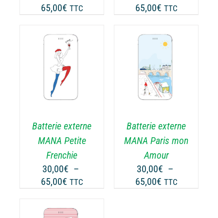
Plage
Plage
65,00
€
65,00
€
TTC
TTC
R
SUR
de
de
LA
prix :
prix :
GE
PAGE
30,00€
30,00€
DU
ODUIT
PRODUIT
à
à
CHOIX DES
CE
65,00€
65,00€
OPTIONS
/
ODUIT
PRODUIT
DÉTAILS
A
USIEURS
PLUSIEURS
RIATIONS.
VARIATIONS.
Batterie externe
Batterie externe
S
LES
TIONS
OPTIONS
MANA Petite
MANA Paris mon
UVENT
PEUVENT
Frenchie
Amour
RE
ÊTRE
30,00
€
–
30,00
€
–
OISIES
CHOISIES
Plage
Plage
65,00
€
65,00
€
TTC
TTC
R
SUR
de
de
LA
prix :
prix :
GE
PAGE