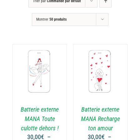
Trier par
Commande par défaut
Montrer
50 produits
CHOIX DES
CE
OPTIONS
/
ODUIT
PRODUIT
DÉTAILS
A
USIEURS
PLUSIEURS
RIATIONS.
VARIATIONS.
Batterie externe
Batterie externe
S
LES
TIONS
OPTIONS
MANA Toute
MANA Recharge
UVENT
PEUVENT
culotte dehors !
ton amour
RE
ÊTRE
30,00
€
–
30,00
€
–
OISIES
CHOISIES