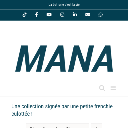
Passer
La batterie c'est la vie
au
Tiktok
Facebook
YouTube
Instagram
LinkedIn
Email
WhatsApp
contenu
Une collection signée par une petite frenchie
culottée !