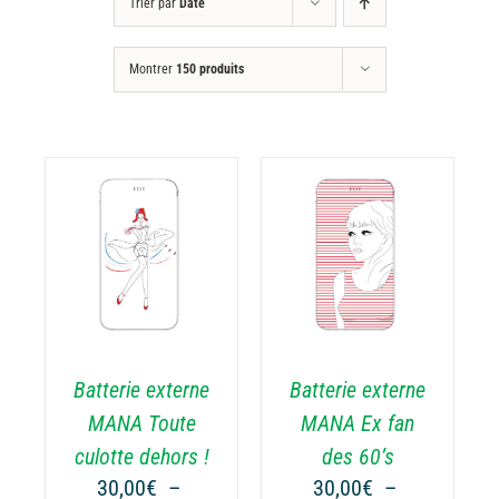
Trier par
Date
Montrer
150 produits
CHOIX DES
CE
OPTIONS
/
ODUIT
PRODUIT
DÉTAILS
A
USIEURS
PLUSIEURS
RIATIONS.
VARIATIONS.
Batterie externe
Batterie externe
S
LES
TIONS
OPTIONS
MANA Toute
MANA Ex fan
UVENT
PEUVENT
culotte dehors !
des 60’s
RE
ÊTRE
30,00
€
–
30,00
€
–
OISIES
CHOISIES