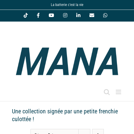
Passer
La batterie c'est la vie
au
Tiktok
Facebook
YouTube
Instagram
LinkedIn
Email
WhatsApp
contenu
Une collection signée par une petite frenchie
culottée !