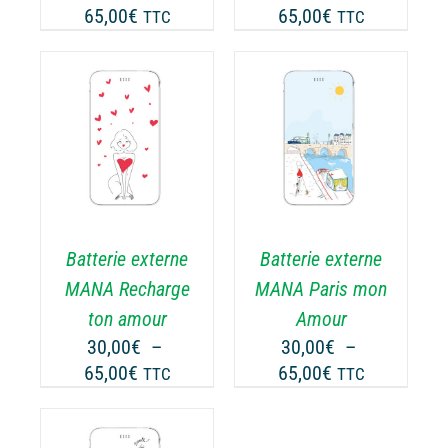
Plage
Plage
65,00
€
65,00
€
TTC
TTC
R
SUR
de
de
LA
prix :
prix :
GE
PAGE
30,00€
30,00€
DU
ODUIT
PRODUIT
à
à
CHOIX DES
CE
65,00€
65,00€
OPTIONS
/
ODUIT
PRODUIT
DÉTAILS
A
USIEURS
PLUSIEURS
RIATIONS.
VARIATIONS.
Batterie externe
Batterie externe
S
LES
TIONS
OPTIONS
MANA Recharge
MANA Paris mon
UVENT
PEUVENT
ton amour
Amour
RE
ÊTRE
30,00
€
–
30,00
€
–
OISIES
CHOISIES
Plage
Plage
65,00
€
65,00
€
TTC
TTC
R
SUR
de
de
LA
prix :
prix :
GE
PAGE