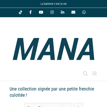
Passer
La batterie c'est la vie
au
Tiktok
Facebook
YouTube
Instagram
LinkedIn
Email
WhatsApp
contenu
Une collection signée par une petite frenchie
culottée !