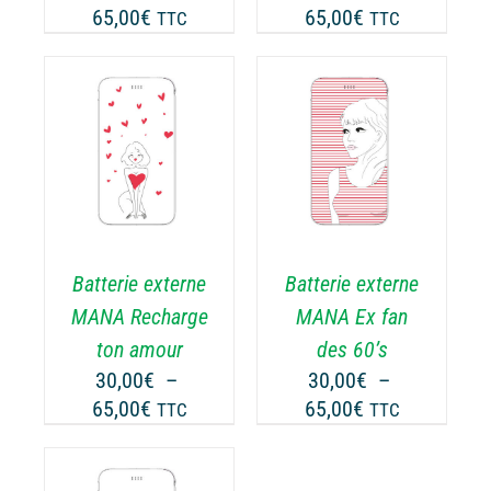
Plage
Plage
65,00
€
65,00
€
TTC
TTC
R
SUR
de
de
LA
prix :
prix :
GE
PAGE
30,00€
30,00€
DU
ODUIT
PRODUIT
à
à
CHOIX DES
CE
65,00€
65,00€
OPTIONS
/
ODUIT
PRODUIT
DÉTAILS
A
USIEURS
PLUSIEURS
RIATIONS.
VARIATIONS.
Batterie externe
Batterie externe
S
LES
TIONS
OPTIONS
MANA Recharge
MANA Ex fan
UVENT
PEUVENT
ton amour
des 60’s
RE
ÊTRE
30,00
€
–
30,00
€
–
OISIES
CHOISIES
Plage
Plage
65,00
€
65,00
€
TTC
TTC
R
SUR
de
de
LA
prix :
prix :
GE
PAGE