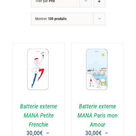
Trier par
Prix
Montrer
100 produits
CHOIX DES
CE
OPTIONS
/
ODUIT
PRODUIT
DÉTAILS
A
USIEURS
PLUSIEURS
RIATIONS.
VARIATIONS.
Batterie externe
Batterie externe
S
LES
TIONS
OPTIONS
MANA Petite
MANA Paris mon
UVENT
PEUVENT
Frenchie
Amour
RE
ÊTRE
30,00
€
–
30,00
€
–
OISIES
CHOISIES