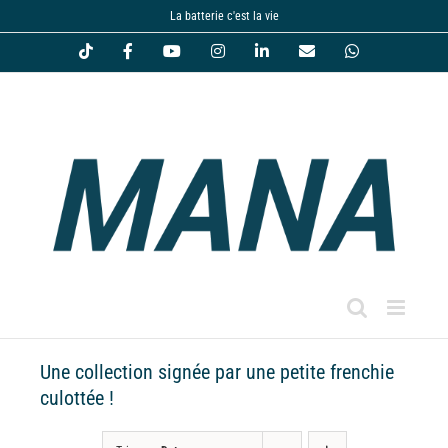
Passer
La batterie c'est la vie
au
Tiktok
Facebook
YouTube
Instagram
LinkedIn
Email
WhatsApp
contenu
Une collection signée par une petite frenchie
culottée !