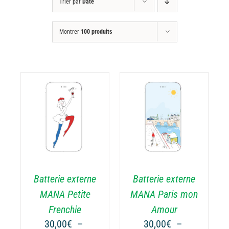
Trier par
Date
Montrer
100 produits
CHOIX DES
CE
OPTIONS
/
ODUIT
PRODUIT
DÉTAILS
A
USIEURS
PLUSIEURS
RIATIONS.
VARIATIONS.
Batterie externe
Batterie externe
S
LES
TIONS
OPTIONS
MANA Petite
MANA Paris mon
UVENT
PEUVENT
Frenchie
Amour
RE
ÊTRE
30,00
€
–
30,00
€
–
OISIES
CHOISIES