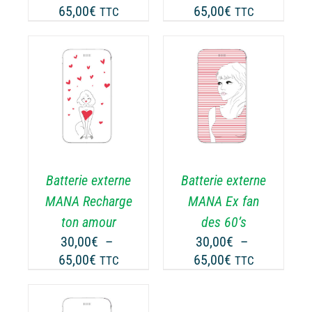
Plage
Plage
65,00
€
65,00
€
TTC
TTC
R
SUR
de
de
LA
prix :
prix :
GE
PAGE
30,00€
30,00€
DU
ODUIT
PRODUIT
à
à
CHOIX DES
CE
65,00€
65,00€
OPTIONS
/
ODUIT
PRODUIT
DÉTAILS
A
USIEURS
PLUSIEURS
RIATIONS.
VARIATIONS.
Batterie externe
Batterie externe
S
LES
TIONS
OPTIONS
MANA Recharge
MANA Ex fan
UVENT
PEUVENT
ton amour
des 60’s
RE
ÊTRE
30,00
€
–
30,00
€
–
OISIES
CHOISIES
Plage
Plage
65,00
€
65,00
€
TTC
TTC
R
SUR
de
de
LA
prix :
prix :
GE
PAGE