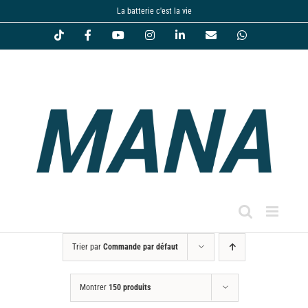
Passer
La batterie c'est la vie
au
Tiktok
Facebook
YouTube
Instagram
LinkedIn
Email
WhatsApp
contenu
Trier par
Commande par défaut
Montrer
150 produits