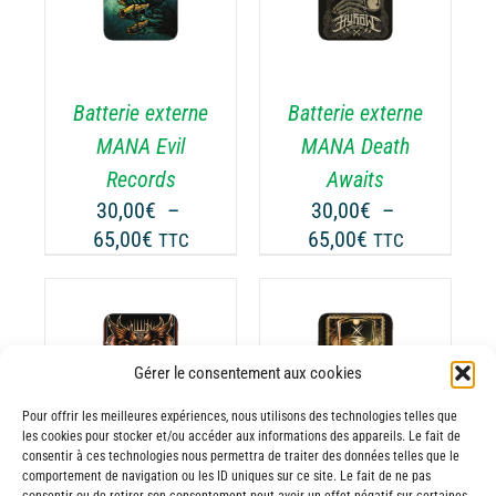
ODUIT
PRODUIT
DÉTAILS
A
USIEURS
PLUSIEURS
RIATIONS.
VARIATIONS.
Batterie externe
Batterie externe
S
LES
TIONS
OPTIONS
MANA Evil
MANA Death
UVENT
PEUVENT
Records
Awaits
RE
ÊTRE
30,00
€
–
30,00
€
–
OISIES
CHOISIES
Plage
Plage
65,00
€
65,00
€
TTC
TTC
R
SUR
de
de
LA
prix :
prix :
GE
PAGE
30,00€
30,00€
DU
ODUIT
PRODUIT
à
à
CHOIX DES
Gérer le consentement aux cookies
CE
65,00€
65,00€
OPTIONS
/
ODUIT
PRODUIT
DÉTAILS
Pour offrir les meilleures expériences, nous utilisons des technologies telles que
A
les cookies pour stocker et/ou accéder aux informations des appareils. Le fait de
USIEURS
PLUSIEURS
consentir à ces technologies nous permettra de traiter des données telles que le
comportement de navigation ou les ID uniques sur ce site. Le fait de ne pas
RIATIONS.
VARIATIONS.