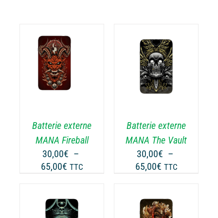
CHOIX DES
CE
OPTIONS
/
ODUIT
PRODUIT
DÉTAILS
A
USIEURS
PLUSIEURS
RIATIONS.
VARIATIONS.
Batterie externe
Batterie externe
S
LES
TIONS
OPTIONS
MANA Fireball
MANA The Vault
UVENT
PEUVENT
30,00
€
–
30,00
€
–
RE
ÊTRE
Plage
Plage
65,00
€
65,00
€
TTC
TTC
OISIES
CHOISIES
de
de
R
SUR
prix :
prix :
LA
30,00€
30,00€
GE
PAGE
à
à
CHOIX DES