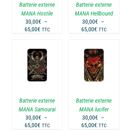
Batterie externe
Batterie externe
S
LES
TIONS
OPTIONS
MANA Hostile
MANA Hellbound
UVENT
PEUVENT
30,00
€
–
30,00
€
–
RE
ÊTRE
Plage
Plage
65,00
€
65,00
€
TTC
TTC
OISIES
CHOISIES
de
de
R
SUR
prix :
prix :
LA
30,00€
30,00€
GE
PAGE
à
à
CHOIX DES
DU
CE
65,00€
65,00€
OPTIONS
/
ODUIT
PRODUIT
ODUIT
PRODUIT
DÉTAILS
A
USIEURS
PLUSIEURS
RIATIONS.
VARIATIONS.
Batterie externe
Batterie externe
S
LES
TIONS
OPTIONS
MANA Samourai
MANA lucifer
UVENT
PEUVENT
30,00
€
–
30,00
€
–
RE
ÊTRE
Plage
Plage
65,00
€
65,00
€
TTC
TTC
OISIES
CHOISIES