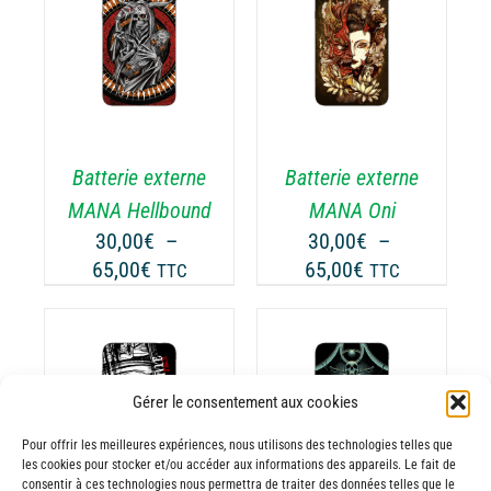
GE
PAGE
à
à
CHOIX DES
DU
CE
65,00€
65,00€
OPTIONS
/
ODUIT
PRODUIT
ODUIT
PRODUIT
DÉTAILS
A
USIEURS
PLUSIEURS
RIATIONS.
VARIATIONS.
Batterie externe
Batterie externe
S
LES
TIONS
OPTIONS
MANA Hellbound
MANA Oni
UVENT
PEUVENT
30,00
€
–
30,00
€
–
RE
ÊTRE
Plage
Plage
65,00
€
65,00
€
TTC
TTC
OISIES
CHOISIES
de
de
R
SUR
prix :
prix :
LA
30,00€
30,00€
GE
PAGE
à
à
CHOIX DES
DU
Gérer le consentement aux cookies
CE
65,00€
65,00€
OPTIONS
/
ODUIT
PRODUIT
ODUIT
PRODUIT
DÉTAILS
Pour offrir les meilleures expériences, nous utilisons des technologies telles que
A
les cookies pour stocker et/ou accéder aux informations des appareils. Le fait de
USIEURS
PLUSIEURS
consentir à ces technologies nous permettra de traiter des données telles que le