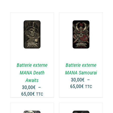
CHOIX DES
CE
OPTIONS
/
ODUIT
PRODUIT
DÉTAILS
A
USIEURS
PLUSIEURS
RIATIONS.
VARIATIONS.
Batterie externe
Batterie externe
S
LES
TIONS
OPTIONS
MANA Death
MANA Samourai
UVENT
PEUVENT
30,00
€
–
Awaits
RE
ÊTRE
Plage
65,00
€
30,00
€
–
TTC
OISIES
CHOISIES
de
Plage
65,00
€
TTC
R
SUR
prix :
de
LA
30,00€
prix :
GE
PAGE
à