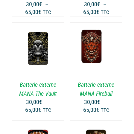
UVENT
PEUVENT
30,00
€
–
30,00
€
–
RE
ÊTRE
Plage
Plage
65,00
€
65,00
€
TTC
TTC
OISIES
CHOISIES
de
de
R
SUR
prix :
prix :
LA
30,00€
30,00€
GE
PAGE
à
à
CHOIX DES
DU
CE
65,00€
65,00€
OPTIONS
/
ODUIT
PRODUIT
ODUIT
PRODUIT
DÉTAILS
A
USIEURS
PLUSIEURS
RIATIONS.
VARIATIONS.
Batterie externe
Batterie externe
S
LES
TIONS
OPTIONS
MANA The Vault
MANA Fireball
UVENT
PEUVENT
30,00
€
–
30,00
€
–
RE
ÊTRE
Plage
Plage
65,00
€
65,00
€
TTC
TTC
OISIES
CHOISIES
de
de
R
SUR
prix :
prix :
LA
30,00€
30,00€