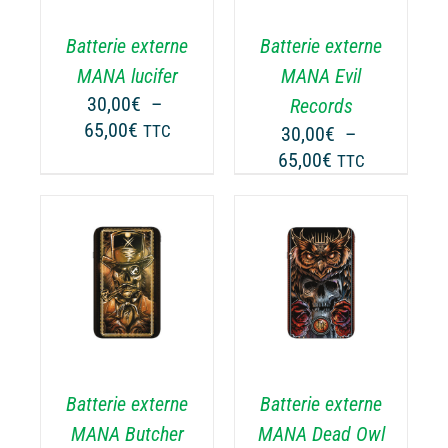
RIATIONS.
VARIATIONS.
Batterie externe
Batterie externe
S
LES
TIONS
OPTIONS
MANA lucifer
MANA Evil
UVENT
PEUVENT
30,00
€
–
Records
RE
ÊTRE
Plage
65,00
€
TTC
30,00
€
–
OISIES
CHOISIES
de
Plage
65,00
€
TTC
R
SUR
prix :
de
LA
30,00€
prix :
GE
PAGE
à
30,00€
DU
65,00€
ODUIT
PRODUIT
à
CHOIX DES
CE
65,00€
OPTIONS
/
ODUIT
PRODUIT
DÉTAILS
A
USIEURS
PLUSIEURS
RIATIONS.
VARIATIONS.
Batterie externe
Batterie externe
S
LES
TIONS
OPTIONS
MANA Butcher
MANA Dead Owl