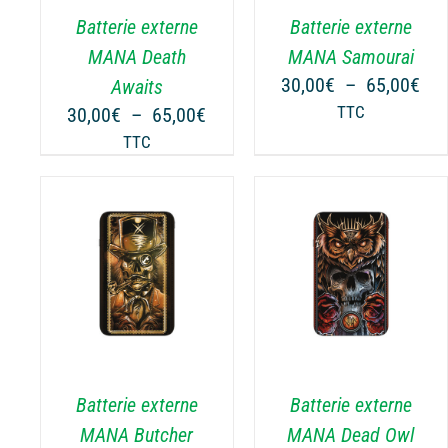
.
VARIATIONS.
VARIATIONS.
Batterie externe
Batterie externe
LES
LES
OPTIONS
OPTIONS
MANA Death
MANA Samourai
PEUVENT
PEUVENT
Pla
30,00
€
–
65,00
€
Awaits
ÊTRE
ÊTRE
de
Plage
30,00
€
–
65,00
€
TTC
CHOISIES
CHOISIES
prix
de
TTC
SUR
SUR
30,
prix :
LA
LA
à
30,00€
PAGE
PAGE
65,
à
DU
DU
65,00€
PRODUIT
PRODUIT
NS
CHOIX DES OPTIONS
CHOIX DES OPTIONS
CE
CE
/
DÉTAILS
/
DÉTAILS
PRODUIT
PRODUIT
A
A
PLUSIEURS
PLUSIEURS
.
VARIATIONS.
VARIATIONS.
Batterie externe
Batterie externe
LES
LES
OPTIONS
OPTIONS
MANA Butcher
MANA Dead Owl