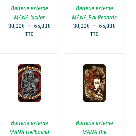
VARIATIONS.
Batterie externe
Batterie externe
LES
OPTIONS
MANA lucifer
MANA Evil Records
PEUVENT
Plage
Plage
30,00
€
–
65,00
€
30,00
€
–
65,00
€
ÊTRE
de
de
TTC
TTC
CHOISIES
prix :
prix :
SUR
€
30,00€
30,00€
LA
à
à
PAGE
€
65,00€
65,00€
DU
PRODUIT
CHOIX DES OPTIONS
CE
/
DÉTAILS
PRODUIT
A
PLUSIEURS
VARIATIONS.
Batterie externe
Batterie externe
LES
OPTIONS
MANA Hellbound
MANA Oni