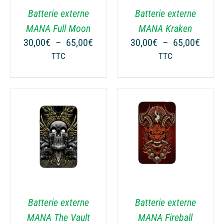
VARIATIONS.
VARIATIONS.
Batterie externe
Batterie externe
LES
LES
OPTIONS
OPTIONS
MANA Full Moon
MANA Kraken
PEUVENT
PEUVENT
ge
Plage
Plage
30,00
€
–
65,00
€
30,00
€
–
65,00
€
ÊTRE
ÊTRE
de
de
TTC
TTC
CHOISIES
CHOISIES
 :
prix :
prix :
SUR
SUR
00€
30,00€
30,00
LA
LA
à
à
PAGE
PAGE
00€
65,00€
65,00
DU
DU
PRODUIT
PRODUIT
CHOIX DES OPTIONS
CHOIX DES OPTIONS
CE
CE
/
DÉTAILS
/
DÉTAILS
PRODUIT
PRODUIT
A
A
PLUSIEURS
PLUSIEURS
VARIATIONS.
VARIATIONS.
Batterie externe
Batterie externe
LES
LES
OPTIONS
OPTIONS
MANA The Vault
MANA Fireball