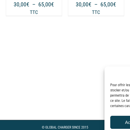
PEUVENT
PEUVENT
ge
Plage
Plage
30,00
€
–
65,00
€
30,00
€
–
65,00
€
ÊTRE
ÊTRE
de
de
TTC
TTC
CHOISIES
CHOISIES
 :
prix :
prix :
SUR
SUR
00€
30,00€
30,00
LA
LA
à
à
PAGE
PAGE
00€
65,00€
65,00
DU
DU
PRODUIT
PRODUIT
Pour offrir le
stocker et/ou
permettra de 
ce site. Le fa
ge
certaines cara
 :
Ac
00€
© GLOBAL CHARGER SINCE 2015