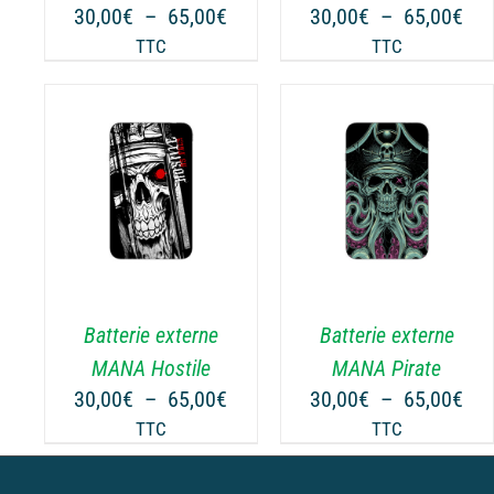
PEUVENT
PEUVENT
Plage
Pla
30,00
€
–
65,00
€
30,00
€
–
65,00
€
ÊTRE
ÊTRE
de
de
TTC
TTC
CHOISIES
CHOISIES
prix :
prix
SUR
SUR
30,00€
30,
LA
LA
à
à
PAGE
PAGE
65,00€
65,
DU
DU
NS
CHOIX DES OPTIONS
PRODUIT
PRODUIT
CE
/
DÉTAILS
PRODUIT
A
PLUSIEURS
.
VARIATIONS.
Batterie externe
Batterie externe
LES
OPTIONS
MANA Hostile
MANA Pirate
PEUVENT
Plage
Pla
30,00
€
–
65,00
€
30,00
€
–
65,00
€
ÊTRE
de
de
TTC
TTC
CHOISIES
prix :
prix
SUR
30,00€
30,