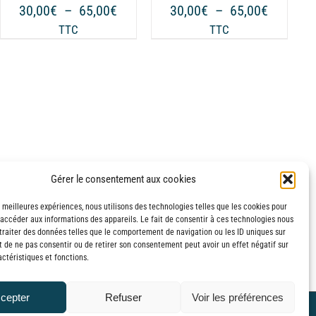
PEUVENT
Plage
Plage
30,00
€
–
65,00
€
30,00
€
–
65,00
€
ÊTRE
de
de
TTC
TTC
CHOISIES
prix :
prix :
SUR
€
30,00€
30,00€
LA
à
à
PAGE
€
65,00€
65,00€
DU
PRODUIT
Gérer le consentement aux cookies
s meilleures expériences, nous utilisons des technologies telles que les cookies pour
 accéder aux informations des appareils. Le fait de consentir à ces technologies nous
traiter des données telles que le comportement de navigation ou les ID uniques sur
it de ne pas consentir ou de retirer son consentement peut avoir un effet négatif sur
ctéristiques et fonctions.
cepter
Refuser
Voir les préférences