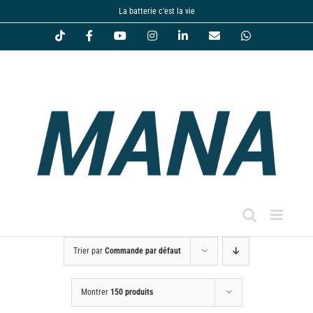
Passer
La batterie c'est la vie
au
Tiktok
Facebook
YouTube
Instagram
LinkedIn
Email
WhatsApp
contenu
Trier par
Commande par défaut
Montrer
150 produits