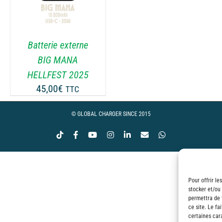
Batterie externe
BIG MANA
HELLFEST 2025
45,00
€
TTC
© GLOBAL CHARGER SINCE 2015
Tiktok
Facebook
YouTube
Instagram
LinkedIn
Email
WhatsApp
Pour offrir le
stocker et/ou
permettra de 
ce site. Le fa
certaines cara